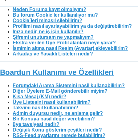
Neden Foruma kayıt olmalıyım?
Bu forum Cookie'ler kullanılıyor mu?
Cookie´leri minasıl silebilirim?
Profilimi nasıl ayarlayabilirim ya da değiştirebilirim?
İmza nedir, ne iş için kullanılır?
Şifremi unutursam ne yapmalıyım?
Ekstra verilen Üye Profil alanları neye yarar?
İsmimin altına nasıl Resim (Avartar) ekleyebilirim?
Arkadaş ve Yasaklı Listeleri nedir?
Boardun Kullanımı ve Özellikleri
Forumdaki Arama Sistemini nasil kullanabilirim?
Diğer Üyelere E-Mail gönderebilir miyim?
Kısa Mesaj (KM) nedir?
Üye Listesini nasıl kullanabilirim?
Takvimi nasıl kullanabilirim?
Admin duyursu nedir, ne anlama gelir?
Bir Konuya nasıl değer verebilirim?
üye tavsiyesi nedir?
Değişik Konu gösterim çeşitleri nedir?
RSS-Feed ayarlarını nerede bulabilirim?