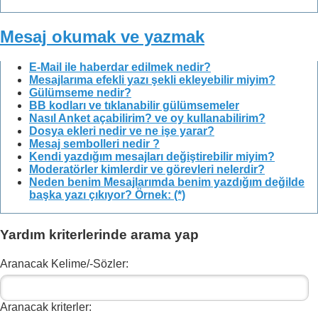
Mesaj okumak ve yazmak
E-Mail ile haberdar edilmek nedir?
Mesajlarıma efekli yazı şekli ekleyebilir miyim?
Gülümseme nedir?
BB kodları ve tıklanabilir gülümsemeler
Nasıl Anket açabilirim? ve oy kullanabilirim?
Dosya ekleri nedir ve ne işe yarar?
Mesaj sembolleri nedir ?
Kendi yazdığım mesajları değiştirebilir miyim?
Moderatörler kimlerdir ve görevleri nelerdir?
Neden benim Mesajlarımda benim yazdığım değilde
başka yazı çıkıyor? Örnek: (*)
Yardım kriterlerinde arama yap
Aranacak Kelime/-Sözler:
Aranacak kriterler: