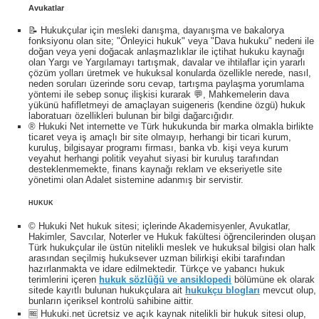
Avukatlar
📝 Hukukçular için mesleki danışma, dayanışma ve bakalorya
fonksiyonu olan site; "Önleyici hukuk" veya "Dava hukuku" nedeni ile
doğan veya yeni doğacak anlaşmazlıklar ile içtihat hukuku kaynağı
olan Yargı ve Yargılamayı tartışmak, davalar ve ihtilaflar için yararlı
çözüm yolları üretmek ve hukuksal konularda özellikle nerede, nasıl,
neden soruları üzerinde soru cevap, tartışma paylaşma yorumlama
yöntemi ile sebep sonuç ilişkisi kurarak 💬, Mahkemelerin dava
yükünü hafifletmeyi de amaçlayan suigeneris (kendine özgü) hukuk
laboratuarı özellikleri bulunan bir bilgi dağarcığıdır.
® Hukuki Net internette ve Türk hukukunda bir marka olmakla birlikte
ticaret veya iş amaçlı bir site olmayıp, herhangi bir ticari kurum,
kuruluş, bilgisayar programı firması, banka vb. kişi veya kurum
veyahut herhangi politik veyahut siyasi bir kuruluş tarafından
desteklenmemekte, finans kaynağı reklam ve ekseriyetle site
yönetimi olan Adalet sistemine adanmış bir servistir.
HUKUK
© Hukuki Net hukuk sitesi; içlerinde Akademisyenler, Avukatlar,
Hakimler, Savcılar, Noterler ve Hukuk fakültesi öğrencilerinden oluşan
Türk hukukçular ile üstün nitelikli meslek ve hukuksal bilgisi olan halk
arasından seçilmiş hukuksever uzman bilirkişi ekibi tarafından
hazırlanmakta ve idare edilmektedir. Türkçe ve yabancı hukuk
terimlerini içeren
hukuk sözlüğü ve ansiklopedi
bölümüne ek olarak
sitede kayıtlı bulunan hukukçulara ait
hukukçu blogları
mevcut olup,
bunların içeriksel kontrolü sahibine aittir.
🆓 Hukuki.net ücretsiz ve açık kaynak nitelikli bir hukuk sitesi olup,