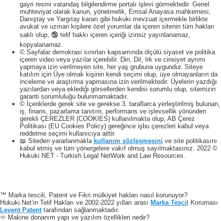
gayri resmi vatandaş bilgilendirme portalı işlevi görmektedir. Genel
muhteviyat olarak kanun, yönetmelik, Emsal Anayasa mahkemesi,
Danıştay ve Yargıtay kararı gibi hukuki mevzuat içermekle birlikte
avukat ve uzman kişilere özel yorumlar da içeren sitenin tüm hakları
saklı olup, 🕲 telif hakkı içeren içeriği izinsiz yayınlanamaz,
kopyalanamaz.
© Sayfalar demokrasi sınırları kapsamında ölçülü siyaset ve politika
içeren video veya yazılar içerebilir. Din, Dil, Irk ve cinsiyet ayrımı
yapmaya izin verilmeyen site, her yaş grubuna uygundur. Siteye
katılım için Üye olmak kişinin kendi seçimi olup, üye olmayanların da
inceleme ve araştırma yapmasına izin verilmektedir. Üyelerin yazdığı
yazılardan veya eklediği görsellerden kendisi sorumlu olup, sitemizin
garanti sorumluluğu bulunmamaktadır.
© İçeriklerde gerek site ve gerekse 3. taraflarca yerleştirilmiş bulunan,
iş, finans, pazarlama tanıtım, performans ve işlevsellik yönünden
gerekli ÇEREZLER (COOKIES) kullanılmakta olup, AB Çerez
Politikası (EU Cookies Policy) gereğince işbu çerezleri kabul veya
reddetme seçimi kullanıcıya aittir.
📖 Siteden yararlanmakla
kullanım sözleşmesini
ve site politikasını
kabul etmiş ve tüm yönergelere vakıf olmuş sayılmaktasınız. 2022 ©
Hukuki NET - Turkish Legal NetWork and Law Resources.
™ Marka tescili, Patent ve Fikri mülkiyet hakları nasıl korunuyor?
Hukuki.Net’in Telif Hakları ve 2002-2022 yılları arası
Marka Tescil
Koruması
Levent Patent
tarafından sağlanmaktadır.
♾️ Makine donanım yapı ve yazılım özellikleri nedir?