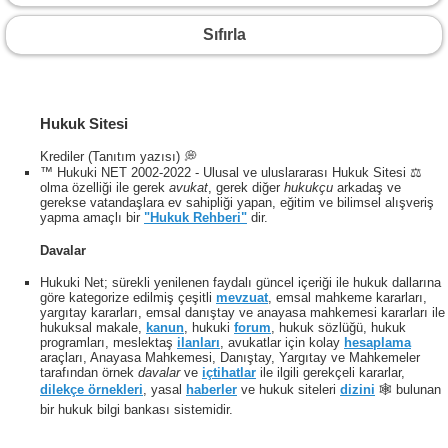
Sıfırla
Hukuk Sitesi
Krediler (Tanıtım yazısı) 💭
™ Hukuki NET 2002-2022 - Ulusal ve uluslararası Hukuk Sitesi ⚖️
olma özelliği ile gerek
avukat
, gerek diğer
hukukçu
arkadaş ve
gerekse vatandaşlara ev sahipliği yapan, eğitim ve bilimsel alışveriş
yapma amaçlı bir
"Hukuk Rehberi"
dir.
Davalar
Hukuki Net; sürekli yenilenen faydalı güncel içeriği ile hukuk dallarına
göre kategorize edilmiş çeşitli
mevzuat
, emsal mahkeme kararları,
yargıtay kararları, emsal danıştay ve anayasa mahkemesi kararları ile
hukuksal makale,
kanun
, hukuki
forum
, hukuk sözlüğü, hukuk
programları, meslektaş
ilanları
, avukatlar için kolay
hesaplama
araçları, Anayasa Mahkemesi, Danıştay, Yargıtay ve Mahkemeler
tarafından örnek
davalar
ve
içtihatlar
ile ilgili gerekçeli kararlar,
dilekçe örnekleri
, yasal
haberler
ve hukuk siteleri
dizini
🕸 bulunan
bir hukuk bilgi bankası sistemidir.