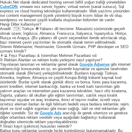
Hukuki.Net olarak dedicated hosting serveri bilfiil yoğun trafiği yönetebilen
CubeCDN
, vmware esx server, hyperv, virtual server (sanal sunucu), Sql
express ve cloud hosting teknolojisi kullanmaktadır. Web yazılımı yönünden
ise content management (içerik yönetimi) büyük kısmı itibari ile vb olup,
wordpress ve benzeri çeşitli kodlarla oluşturulan bölümleri de vardır.
Hangi Diller kullanılıyor?
Anadil: 🇹🇷 Türkçe. 🌐 Yabancı dil tercüme: Masaüstü sürümünde geçerli
olmak üzere; İngilizce, Almanca, Fransızca, İtalyanca, İspanyolca, Hintçe,
Rusça ve Arapça. (Bu yabancı dil çeviri seçenekleri ileride artırılacak olup,
bazı internet çeviri yazılımları ile otomatik olarak temin edilmektedir.
Sitenin Webmaster, Hostmaster, Güvenlik Uzmanı, PHP devoloper ve SEO
uzmanı kimdir?
👨‍💻 Feyz Pazarbaşı & Istemihan Mehmet Pazarbasi vd.
® Reklam Alanları ve reklam kodu yerleşimi nasıl yapılıyor?
Yayınlanan lansman ve reklamlar genel olarak
Google Adsense
gibi internet
reklamcılığı konusunda en iyi, en güvenilir kaynaklar ve ajanslar tarafından
otomatik olarak (Re'sen) yerleştirilmektedir. Bunların kaynağı Türkiye,
Amerika, Ingiltere, Almanya ve çeşitli Avrupa Birliği kökenli kaynak kod
ürünleridir. Bunlar içerik olarak günlük döviz ve borsa, forex para kazanma,
exim kredileri, internet bankacılığı, banka ve kredi kartı tanıtımları gibi
yatırım araçları ve internetten para kazanma teknikleri, hazır ofis kiralama,
Sigorta, yabancı dil okulları gibi eğitim tanıtımları, satılık veya kiralık
taşınmaz eşyalar ve araç kiralama, ikinci el taşınır mallar, ücretli veya
ücretsiz eleman ilanları ile ilgili bilimum bedelli veya bedava reklamlar, rejim,
diyet ve özel sağlık sigortası gibi insan sağlığı, tatil ve otel reklamları gibi
öğeler içerebilir. Siz de
Google Ads
aracılığı ile gerek sitemize ve gerekse
diğer ortamlara reklam verebilir veya aşağıdaki bağlantıyı kullanarak
doğrudan sitemizde reklam yayınlayabilirsiniz.
‼️ İtirazi kayıt (çekince) hususları nelerdir?
Bahse konu reklamlar üzerinde hiçbir kontrolümüz bulunmamaktadır. Bu