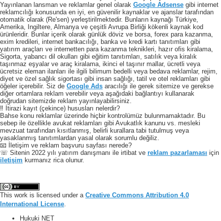
Yayınlanan lansman ve reklamlar genel olarak
Google Adsense
gibi internet
reklamcılığı konusunda en iyi, en güvenilir kaynaklar ve ajanslar tarafından
otomatik olarak (Re'sen) yerleştirilmektedir. Bunların kaynağı Türkiye,
Amerika, Ingiltere, Almanya ve çeşitli Avrupa Birliği kökenli kaynak kod
ürünleridir. Bunlar içerik olarak günlük döviz ve borsa, forex para kazanma,
exim kredileri, internet bankacılığı, banka ve kredi kartı tanıtımları gibi
yatırım araçları ve internetten para kazanma teknikleri, hazır ofis kiralama,
Sigorta, yabancı dil okulları gibi eğitim tanıtımları, satılık veya kiralık
taşınmaz eşyalar ve araç kiralama, ikinci el taşınır mallar, ücretli veya
ücretsiz eleman ilanları ile ilgili bilimum bedelli veya bedava reklamlar, rejim,
diyet ve özel sağlık sigortası gibi insan sağlığı, tatil ve otel reklamları gibi
öğeler içerebilir. Siz de
Google Ads
aracılığı ile gerek sitemize ve gerekse
diğer ortamlara reklam verebilir veya aşağıdaki bağlantıyı kullanarak
doğrudan sitemizde reklam yayınlayabilirsiniz.
‼️ İtirazi kayıt (çekince) hususları nelerdir?
Bahse konu reklamlar üzerinde hiçbir kontrolümüz bulunmamaktadır. Bu
sebep ile özellikle avukat reklamları gibi Avukatlık kanunu vs. mesleki
mevzuat tarafından kısıtlanmış, belirli kurallara tabi tutulmuş veya
yasaklanmış tanıtımlardan yasal olarak sorumlu değiliz.
📧 İletişim ve reklam başvuru sayfası nerede?
☏ Sitenin 2022 yılı yatırım danışmanı ile irtibat ve
reklam pazarlaması
için
iletişim
kurmanız rica olunur.
This work is licensed under a
Creative Commons Attribution 4.0
International License
.
Hukuki NET