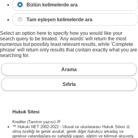
Bütün kelimelerde ara
Tam eşleşen kelimelerde ara
Select an option here to specify how you would like your
search query to be treated. 'Any words' will return the most
numerous but possibly least relevant results, while 'Complete
phrase' will return only results that contain exactly what you are
searching for.
Arama
Sıfırla
Hukuk Sitesi
Krediler (Tanıtım yazısı) 💭
™ Hukuki NET 2002-2022 - Ulusal ve uluslararası Hukuk Sitesi ⚖️
olma özelliği ile gerek
avukat
, gerek diğer
hukukçu
arkadaş ve
gerekse vatandaşlara ev sahipliği yapan, eğitim ve bilimsel alışveriş