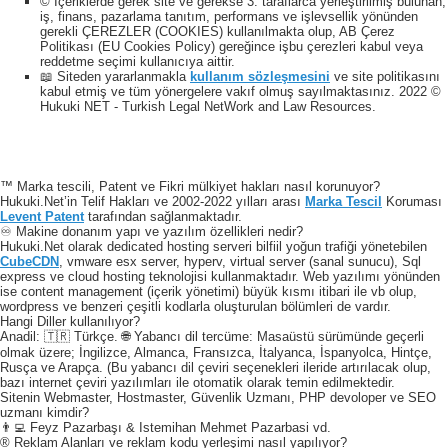
© İçeriklerde gerek site ve gerekse 3. taraflarca yerleştirilmiş bulunan,
iş, finans, pazarlama tanıtım, performans ve işlevsellik yönünden
gerekli ÇEREZLER (COOKIES) kullanılmakta olup, AB Çerez
Politikası (EU Cookies Policy) gereğince işbu çerezleri kabul veya
reddetme seçimi kullanıcıya aittir.
📖 Siteden yararlanmakla
kullanım sözleşmesini
ve site politikasını
kabul etmiş ve tüm yönergelere vakıf olmuş sayılmaktasınız. 2022 ©
Hukuki NET - Turkish Legal NetWork and Law Resources.
™ Marka tescili, Patent ve Fikri mülkiyet hakları nasıl korunuyor?
Hukuki.Net’in Telif Hakları ve 2002-2022 yılları arası
Marka Tescil
Koruması
Levent Patent
tarafından sağlanmaktadır.
♾️ Makine donanım yapı ve yazılım özellikleri nedir?
Hukuki.Net olarak dedicated hosting serveri bilfiil yoğun trafiği yönetebilen
CubeCDN
, vmware esx server, hyperv, virtual server (sanal sunucu), Sql
express ve cloud hosting teknolojisi kullanmaktadır. Web yazılımı yönünden
ise content management (içerik yönetimi) büyük kısmı itibari ile vb olup,
wordpress ve benzeri çeşitli kodlarla oluşturulan bölümleri de vardır.
Hangi Diller kullanılıyor?
Anadil: 🇹🇷 Türkçe. 🌐 Yabancı dil tercüme: Masaüstü sürümünde geçerli
olmak üzere; İngilizce, Almanca, Fransızca, İtalyanca, İspanyolca, Hintçe,
Rusça ve Arapça. (Bu yabancı dil çeviri seçenekleri ileride artırılacak olup,
bazı internet çeviri yazılımları ile otomatik olarak temin edilmektedir.
Sitenin Webmaster, Hostmaster, Güvenlik Uzmanı, PHP devoloper ve SEO
uzmanı kimdir?
👨‍💻 Feyz Pazarbaşı & Istemihan Mehmet Pazarbasi vd.
® Reklam Alanları ve reklam kodu yerleşimi nasıl yapılıyor?