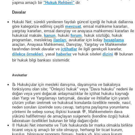
yapma amaçlı bir
"Hukuk Rehberi"
dir.
Davalar
Hukuki Net; sürekli yenilenen faydalı güncel içeriği ile hukuk dallarına
göre kategorize edilmiş çeşitli
mevzuat
, emsal mahkeme kararları,
yargıtay kararları, emsal danıştay ve anayasa mahkemesi kararları ile
hukuksal makale,
kanun
, hukuki
forum
, hukuk sözlüğü, hukuk
programları, meslektaş
ilanları
, avukatlar için kolay
hesaplama
araçları, Anayasa Mahkemesi, Danıştay, Yargıtay ve Mahkemeler
tarafından örnek
davalar
ve
içtihatlar
ile ilgili gerekçeli kararlar,
dilekçe örnekleri
, yasal
haberler
ve hukuk siteleri
dizini
🕸 bulunan
bir hukuk bilgi bankası sistemidir.
Avukatlar
📝 Hukukçular için mesleki danışma, dayanışma ve bakalorya
fonksiyonu olan site; "Önleyici hukuk" veya "Dava hukuku" nedeni ile
doğan veya yeni doğacak anlaşmazlıklar ile içtihat hukuku kaynağı
olan Yargı ve Yargılamayı tartışmak, davalar ve ihtilaflar için yararlı
çözüm yolları üretmek ve hukuksal konularda özellikle nerede, nasıl,
neden soruları üzerinde soru cevap, tartışma paylaşma yorumlama
yöntemi ile sebep sonuç ilişkisi kurarak 💬, Mahkemelerin dava
yükünü hafifletmeyi de amaçlayan suigeneris (kendine özgü) hukuk
laboratuarı özellikleri bulunan bir bilgi dağarcığıdır.
® Hukuki Net internette ve Türk hukukunda bir marka olmakla birlikte
ticaret veya iş amaçlı bir site olmayıp, herhangi bir ticari kurum,
kuruluş, bilgisayar programı firması, banka vb. kişi veya kurum