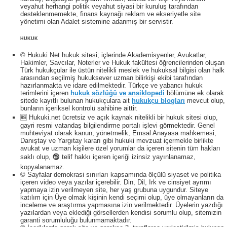
veyahut herhangi politik veyahut siyasi bir kuruluş tarafından
desteklenmemekte, finans kaynağı reklam ve ekseriyetle site
yönetimi olan Adalet sistemine adanmış bir servistir.
HUKUK
© Hukuki Net hukuk sitesi; içlerinde Akademisyenler, Avukatlar,
Hakimler, Savcılar, Noterler ve Hukuk fakültesi öğrencilerinden oluşan
Türk hukukçular ile üstün nitelikli meslek ve hukuksal bilgisi olan halk
arasından seçilmiş hukuksever uzman bilirkişi ekibi tarafından
hazırlanmakta ve idare edilmektedir. Türkçe ve yabancı hukuk
terimlerini içeren
hukuk sözlüğü ve ansiklopedi
bölümüne ek olarak
sitede kayıtlı bulunan hukukçulara ait
hukukçu blogları
mevcut olup,
bunların içeriksel kontrolü sahibine aittir.
🆓 Hukuki.net ücretsiz ve açık kaynak nitelikli bir hukuk sitesi olup,
gayri resmi vatandaş bilgilendirme portalı işlevi görmektedir. Genel
muhteviyat olarak kanun, yönetmelik, Emsal Anayasa mahkemesi,
Danıştay ve Yargıtay kararı gibi hukuki mevzuat içermekle birlikte
avukat ve uzman kişilere özel yorumlar da içeren sitenin tüm hakları
saklı olup, 🕲 telif hakkı içeren içeriği izinsiz yayınlanamaz,
kopyalanamaz.
© Sayfalar demokrasi sınırları kapsamında ölçülü siyaset ve politika
içeren video veya yazılar içerebilir. Din, Dil, Irk ve cinsiyet ayrımı
yapmaya izin verilmeyen site, her yaş grubuna uygundur. Siteye
katılım için Üye olmak kişinin kendi seçimi olup, üye olmayanların da
inceleme ve araştırma yapmasına izin verilmektedir. Üyelerin yazdığı
yazılardan veya eklediği görsellerden kendisi sorumlu olup, sitemizin
garanti sorumluluğu bulunmamaktadır.