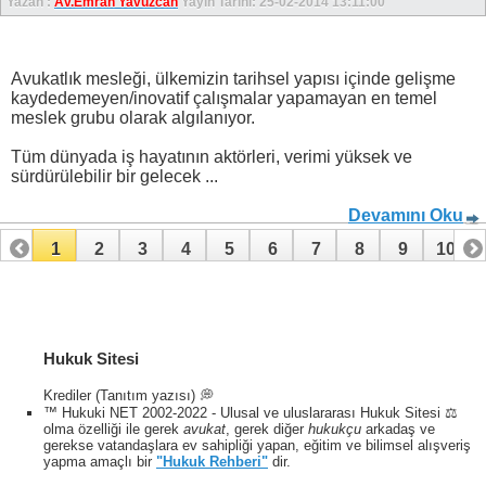
Yazan :
Av.Emrah Yavuzcan
Yayın Tarihi: 25-02-2014 13:11:00
Avukatlık mesleği, ülkemizin tarihsel yapısı içinde gelişme
kaydedemeyen/inovatif çalışmalar yapamayan en temel
meslek grubu olarak algılanıyor.
Tüm dünyada iş hayatının aktörleri, verimi yüksek ve
sürdürülebilir bir gelecek ...
Devamını Oku
1
2
3
4
5
6
7
8
9
10
11
12
13
Hukuk Sitesi
Krediler (Tanıtım yazısı) 💭
™ Hukuki NET 2002-2022 - Ulusal ve uluslararası Hukuk Sitesi ⚖️
olma özelliği ile gerek
avukat
, gerek diğer
hukukçu
arkadaş ve
gerekse vatandaşlara ev sahipliği yapan, eğitim ve bilimsel alışveriş
yapma amaçlı bir
"Hukuk Rehberi"
dir.