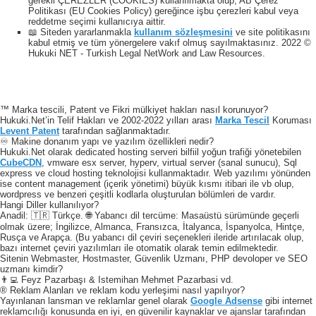
gerekli ÇEREZLER (COOKIES) kullanılmakta olup, AB Çerez
Politikası (EU Cookies Policy) gereğince işbu çerezleri kabul veya
reddetme seçimi kullanıcıya aittir.
📖 Siteden yararlanmakla
kullanım sözleşmesini
ve site politikasını
kabul etmiş ve tüm yönergelere vakıf olmuş sayılmaktasınız. 2022 ©
Hukuki NET - Turkish Legal NetWork and Law Resources.
™ Marka tescili, Patent ve Fikri mülkiyet hakları nasıl korunuyor?
Hukuki.Net’in Telif Hakları ve 2002-2022 yılları arası
Marka Tescil
Koruması
Levent Patent
tarafından sağlanmaktadır.
♾️ Makine donanım yapı ve yazılım özellikleri nedir?
Hukuki.Net olarak dedicated hosting serveri bilfiil yoğun trafiği yönetebilen
CubeCDN
, vmware esx server, hyperv, virtual server (sanal sunucu), Sql
express ve cloud hosting teknolojisi kullanmaktadır. Web yazılımı yönünden
ise content management (içerik yönetimi) büyük kısmı itibari ile vb olup,
wordpress ve benzeri çeşitli kodlarla oluşturulan bölümleri de vardır.
Hangi Diller kullanılıyor?
Anadil: 🇹🇷 Türkçe. 🌐 Yabancı dil tercüme: Masaüstü sürümünde geçerli
olmak üzere; İngilizce, Almanca, Fransızca, İtalyanca, İspanyolca, Hintçe,
Rusça ve Arapça. (Bu yabancı dil çeviri seçenekleri ileride artırılacak olup,
bazı internet çeviri yazılımları ile otomatik olarak temin edilmektedir.
Sitenin Webmaster, Hostmaster, Güvenlik Uzmanı, PHP devoloper ve SEO
uzmanı kimdir?
👨‍💻 Feyz Pazarbaşı & Istemihan Mehmet Pazarbasi vd.
® Reklam Alanları ve reklam kodu yerleşimi nasıl yapılıyor?
Yayınlanan lansman ve reklamlar genel olarak
Google Adsense
gibi internet
reklamcılığı konusunda en iyi, en güvenilir kaynaklar ve ajanslar tarafından