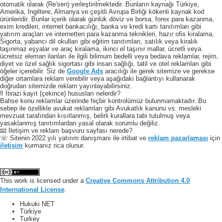
otomatik olarak (Re'sen) yerleştirilmektedir. Bunların kaynağı Türkiye,
Amerika, Ingiltere, Almanya ve çeşitli Avrupa Birliği kökenli kaynak kod
ürünleridir. Bunlar içerik olarak günlük döviz ve borsa, forex para kazanma,
exim kredileri, internet bankacılığı, banka ve kredi kartı tanıtımları gibi
yatırım araçları ve internetten para kazanma teknikleri, hazır ofis kiralama,
Sigorta, yabancı dil okulları gibi eğitim tanıtımları, satılık veya kiralık
taşınmaz eşyalar ve araç kiralama, ikinci el taşınır mallar, ücretli veya
ücretsiz eleman ilanları ile ilgili bilimum bedelli veya bedava reklamlar, rejim,
diyet ve özel sağlık sigortası gibi insan sağlığı, tatil ve otel reklamları gibi
öğeler içerebilir. Siz de
Google Ads
aracılığı ile gerek sitemize ve gerekse
diğer ortamlara reklam verebilir veya aşağıdaki bağlantıyı kullanarak
doğrudan sitemizde reklam yayınlayabilirsiniz.
‼️ İtirazi kayıt (çekince) hususları nelerdir?
Bahse konu reklamlar üzerinde hiçbir kontrolümüz bulunmamaktadır. Bu
sebep ile özellikle avukat reklamları gibi Avukatlık kanunu vs. mesleki
mevzuat tarafından kısıtlanmış, belirli kurallara tabi tutulmuş veya
yasaklanmış tanıtımlardan yasal olarak sorumlu değiliz.
📧 İletişim ve reklam başvuru sayfası nerede?
☏ Sitenin 2022 yılı yatırım danışmanı ile irtibat ve
reklam pazarlaması
için
iletişim
kurmanız rica olunur.
This work is licensed under a
Creative Commons Attribution 4.0
International License
.
Hukuki NET
Türkiye
Turkey