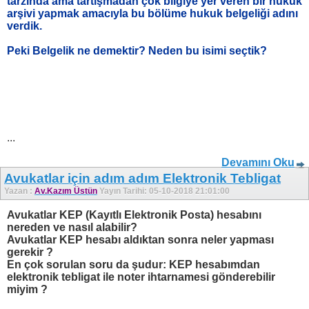
tarzında ama tartışmadan çok bilgiye yer veren bir hukuk
arşivi yapmak amacıyla bu bölüme hukuk belgeliği adını
verdik.
Peki Belgelik ne demektir? Neden bu isimi seçtik?
...
Devamını Oku
Avukatlar için adım adım Elektronik Tebligat
Yazan :
Av.Kazım Üstün
Yayın Tarihi: 05-10-2018 21:01:00
Avukatlar KEP (Kayıtlı Elektronik Posta) hesabını
nereden ve nasıl alabilir?
Avukatlar KEP hesabı aldıktan sonra neler yapması
gerekir ?
En çok sorulan soru da şudur: KEP hesabımdan
elektronik tebligat ile noter ihtarnamesi gönderebilir
miyim ?