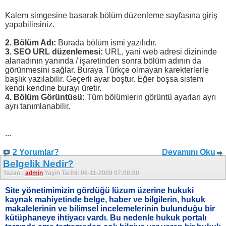
Kalem simgesine basarak bölüm düzenleme sayfasına giriş
yapabilirsiniz.
2. Bölüm Adı:
Burada bölüm ismi yazılıdır.
3. SEO URL düzenlemesi:
URL, yani web adresi dizininde
alanadının yanında / işaretinden sonra bölüm adının da
görünmesini sağlar. Buraya Türkçe olmayan karekterlerle
başlık yazılabilir. Geçerli ayar boştur. Eğer boşsa sistem
kendi kendine burayı üretir.
4. Bölüm Görüntüsü:
Tüm bölümlerin görüntü ayarları ayrı
ayrı tanımlanabilir.
...
2 Yorumlar?
Devamını Oku
Belgelik Nedir?
Yazan :
admin
Yayın Tarihi: 06-11-2009 07:00:00
Site yönetimimizin gördüğü lüzum üzerine hukuki
kaynak mahiyetinde belge, haber ve bilgilerin, hukuk
makalelerinin ve bilimsel incelemelerinin bulunduğu bir
kütüphaneye ihtiyacı vardı. Bu nedenle hukuk portalı