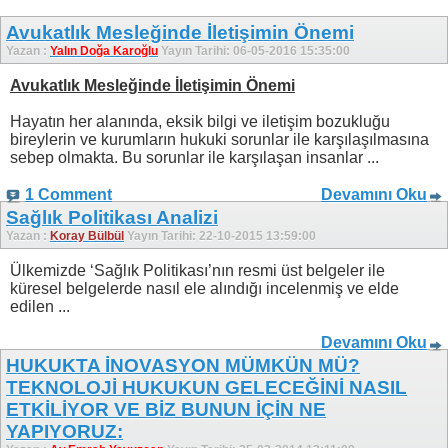
Avukatlık Mesleğinde İletişimin Önemi
Yazan :
Yalın Doğa Karoğlu
Yayın Tarihi: 06-05-2016 15:35:00
Avukatlık Mesleğinde İletişimin Önemi
Hayatın her alanında, eksik bilgi ve iletişim bozukluğu
bireylerin ve kurumların hukuki sorunlar ile karşılaşılmasına
sebep olmakta. Bu sorunlar ile karşılaşan insanlar ...
1 Comment
Devamını Oku
Sağlık Politikası Analizi
Yazan :
Koray Bülbül
Yayın Tarihi: 22-10-2015 13:59:00
Ülkemizde ‘Sağlık Politikası’nın resmi üst belgeler ile
küresel belgelerde nasıl ele alındığı incelenmiş ve elde
edilen ...
Devamını Oku
HUKUKTA İNOVASYON MÜMKÜN MÜ?
TEKNOLOJİ HUKUKUN GELECEĞİNİ NASIL
ETKİLİYOR VE BİZ BUNUN İÇİN NE
YAPIYORUZ: