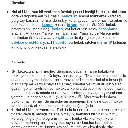
Davalar
Hukuki Net; sürekli yenilenen faydalı güncel içeriği ile hukuk dallarına
göre kategorize edilmiş çeşitli
mevzuat
, emsal mahkeme kararları,
yargıtay kararları, emsal danıştay ve anayasa mahkemesi kararları ile
hukuksal makale,
kanun
, hukuki
forum
, hukuk sözlüğü, hukuk
programları, meslektaş
ilanları
, avukatlar için kolay
hesaplama
araçları, Anayasa Mahkemesi, Danıştay, Yargıtay ve Mahkemeler
tarafından örnek
davalar
ve
içtihatlar
ile ilgili gerekçeli kararlar,
dilekçe örnekleri
, yasal
haberler
ve hukuk siteleri
dizini
🕸 bulunan
bir hukuk bilgi bankası sistemidir.
Avukatlar
📝 Hukukçular için mesleki danışma, dayanışma ve bakalorya
fonksiyonu olan site; "Önleyici hukuk" veya "Dava hukuku" nedeni ile
doğan veya yeni doğacak anlaşmazlıklar ile içtihat hukuku kaynağı
olan Yargı ve Yargılamayı tartışmak, davalar ve ihtilaflar için yararlı
çözüm yolları üretmek ve hukuksal konularda özellikle nerede, nasıl,
neden soruları üzerinde soru cevap, tartışma paylaşma yorumlama
yöntemi ile sebep sonuç ilişkisi kurarak 💬, Mahkemelerin dava
yükünü hafifletmeyi de amaçlayan suigeneris (kendine özgü) hukuk
laboratuarı özellikleri bulunan bir bilgi dağarcığıdır.
® Hukuki Net internette ve Türk hukukunda bir marka olmakla birlikte
ticaret veya iş amaçlı bir site olmayıp, herhangi bir ticari kurum,
kuruluş, bilgisayar programı firması, banka vb. kişi veya kurum
veyahut herhangi politik veyahut siyasi bir kuruluş tarafından
desteklenmemekte, finans kaynağı reklam ve ekseriyetle site