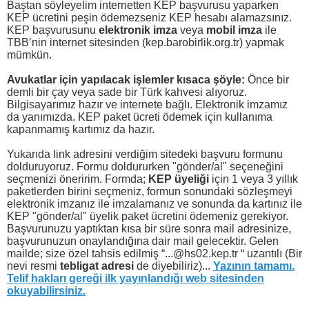
Baştan söyleyelim internetten KEP başvurusu yaparken
KEP ücretini peşin ödemezseniz KEP hesabı alamazsınız.
KEP başvurusunu
elektronik imza
veya
mobil imza
ile
TBB’nin internet sitesinden (kep.barobirlik.org.tr) yapmak
mümkün.
Avukatlar için yapılacak işlemler kısaca şöyle:
Önce bir
demli bir çay veya sade bir Türk kahvesi alıyoruz.
Bilgisayarımız hazır ve internete bağlı. Elektronik imzamız
da yanımızda. KEP paket ücreti ödemek için kullanıma
kapanmamış kartımız da hazır.
Yukarıda link adresini verdiğim sitedeki başvuru formunu
dolduruyoruz. Formu doldururken "gönder/al" seçeneğini
seçmenizi öneririm. Formda;
KEP üyeliği
için 1 veya 3 yıllık
paketlerden birini seçmeniz, formun sonundaki sözleşmeyi
elektronik imzanız ile imzalamanız ve sonunda da kartınız ile
KEP "gönder/al" üyelik paket ücretini ödemeniz gerekiyor.
Başvurunuzu yaptıktan kısa bir süre sonra mail adresinize,
başvurunuzun onaylandığına dair mail gelecektir. Gelen
mailde; size özel tahsis edilmiş “...@hs02.kep.tr “ uzantılı (Bir
nevi resmi
tebligat adresi
de diyebiliriz)...
Yazının tamamı.
Telif hakları gereği ilk yayınlandığı web sitesinden
okuyabilirsiniz.