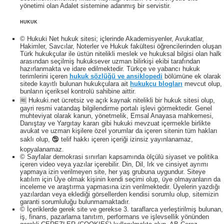
yönetimi olan Adalet sistemine adanmış bir servistir.
HUKUK
© Hukuki Net hukuk sitesi; içlerinde Akademisyenler, Avukatlar,
Hakimler, Savcılar, Noterler ve Hukuk fakültesi öğrencilerinden oluşan
Türk hukukçular ile üstün nitelikli meslek ve hukuksal bilgisi olan halk
arasından seçilmiş hukuksever uzman bilirkişi ekibi tarafından
hazırlanmakta ve idare edilmektedir. Türkçe ve yabancı hukuk
terimlerini içeren
hukuk sözlüğü ve ansiklopedi
bölümüne ek olarak
sitede kayıtlı bulunan hukukçulara ait
hukukçu blogları
mevcut olup,
bunların içeriksel kontrolü sahibine aittir.
🆓 Hukuki.net ücretsiz ve açık kaynak nitelikli bir hukuk sitesi olup,
gayri resmi vatandaş bilgilendirme portalı işlevi görmektedir. Genel
muhteviyat olarak kanun, yönetmelik, Emsal Anayasa mahkemesi,
Danıştay ve Yargıtay kararı gibi hukuki mevzuat içermekle birlikte
avukat ve uzman kişilere özel yorumlar da içeren sitenin tüm hakları
saklı olup, 🕲 telif hakkı içeren içeriği izinsiz yayınlanamaz,
kopyalanamaz.
© Sayfalar demokrasi sınırları kapsamında ölçülü siyaset ve politika
içeren video veya yazılar içerebilir. Din, Dil, Irk ve cinsiyet ayrımı
yapmaya izin verilmeyen site, her yaş grubuna uygundur. Siteye
katılım için Üye olmak kişinin kendi seçimi olup, üye olmayanların da
inceleme ve araştırma yapmasına izin verilmektedir. Üyelerin yazdığı
yazılardan veya eklediği görsellerden kendisi sorumlu olup, sitemizin
garanti sorumluluğu bulunmamaktadır.
© İçeriklerde gerek site ve gerekse 3. taraflarca yerleştirilmiş bulunan,
iş, finans, pazarlama tanıtım, performans ve işlevsellik yönünden