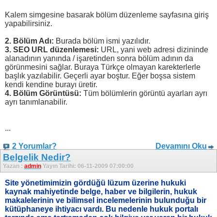
Kalem simgesine basarak bölüm düzenleme sayfasına giriş
yapabilirsiniz.
2. Bölüm Adı:
Burada bölüm ismi yazılıdır.
3. SEO URL düzenlemesi:
URL, yani web adresi dizininde
alanadının yanında / işaretinden sonra bölüm adının da
görünmesini sağlar. Buraya Türkçe olmayan karekterlerle
başlık yazılabilir. Geçerli ayar boştur. Eğer boşsa sistem
kendi kendine burayı üretir.
4. Bölüm Görüntüsü:
Tüm bölümlerin görüntü ayarları ayrı
ayrı tanımlanabilir.
...
2 Yorumlar?
Devamını Oku
Belgelik Nedir?
Yazan :
admin
Yayın Tarihi: 06-11-2009 07:00:00
Site yönetimimizin gördüğü lüzum üzerine hukuki
kaynak mahiyetinde belge, haber ve bilgilerin, hukuk
makalelerinin ve bilimsel incelemelerinin bulunduğu bir
kütüphaneye ihtiyacı vardı. Bu nedenle hukuk portalı