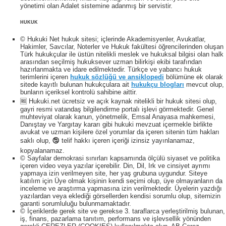
yönetimi olan Adalet sistemine adanmış bir servistir.
HUKUK
© Hukuki Net hukuk sitesi; içlerinde Akademisyenler, Avukatlar,
Hakimler, Savcılar, Noterler ve Hukuk fakültesi öğrencilerinden oluşan
Türk hukukçular ile üstün nitelikli meslek ve hukuksal bilgisi olan halk
arasından seçilmiş hukuksever uzman bilirkişi ekibi tarafından
hazırlanmakta ve idare edilmektedir. Türkçe ve yabancı hukuk
terimlerini içeren
hukuk sözlüğü ve ansiklopedi
bölümüne ek olarak
sitede kayıtlı bulunan hukukçulara ait
hukukçu blogları
mevcut olup,
bunların içeriksel kontrolü sahibine aittir.
🆓 Hukuki.net ücretsiz ve açık kaynak nitelikli bir hukuk sitesi olup,
gayri resmi vatandaş bilgilendirme portalı işlevi görmektedir. Genel
muhteviyat olarak kanun, yönetmelik, Emsal Anayasa mahkemesi,
Danıştay ve Yargıtay kararı gibi hukuki mevzuat içermekle birlikte
avukat ve uzman kişilere özel yorumlar da içeren sitenin tüm hakları
saklı olup, 🕲 telif hakkı içeren içeriği izinsiz yayınlanamaz,
kopyalanamaz.
© Sayfalar demokrasi sınırları kapsamında ölçülü siyaset ve politika
içeren video veya yazılar içerebilir. Din, Dil, Irk ve cinsiyet ayrımı
yapmaya izin verilmeyen site, her yaş grubuna uygundur. Siteye
katılım için Üye olmak kişinin kendi seçimi olup, üye olmayanların da
inceleme ve araştırma yapmasına izin verilmektedir. Üyelerin yazdığı
yazılardan veya eklediği görsellerden kendisi sorumlu olup, sitemizin
garanti sorumluluğu bulunmamaktadır.
© İçeriklerde gerek site ve gerekse 3. taraflarca yerleştirilmiş bulunan,
iş, finans, pazarlama tanıtım, performans ve işlevsellik yönünden