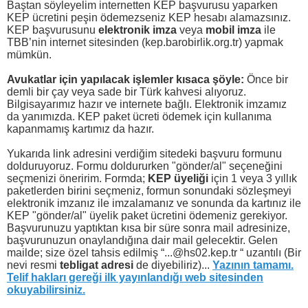
Baştan söyleyelim internetten KEP başvurusu yaparken
KEP ücretini peşin ödemezseniz KEP hesabı alamazsınız.
KEP başvurusunu
elektronik imza
veya
mobil imza
ile
TBB’nin internet sitesinden (kep.barobirlik.org.tr) yapmak
mümkün.
Avukatlar için yapılacak işlemler kısaca şöyle:
Önce bir
demli bir çay veya sade bir Türk kahvesi alıyoruz.
Bilgisayarımız hazır ve internete bağlı. Elektronik imzamız
da yanımızda. KEP paket ücreti ödemek için kullanıma
kapanmamış kartımız da hazır.
Yukarıda link adresini verdiğim sitedeki başvuru formunu
dolduruyoruz. Formu doldururken "gönder/al" seçeneğini
seçmenizi öneririm. Formda;
KEP üyeliği
için 1 veya 3 yıllık
paketlerden birini seçmeniz, formun sonundaki sözleşmeyi
elektronik imzanız ile imzalamanız ve sonunda da kartınız ile
KEP "gönder/al" üyelik paket ücretini ödemeniz gerekiyor.
Başvurunuzu yaptıktan kısa bir süre sonra mail adresinize,
başvurunuzun onaylandığına dair mail gelecektir. Gelen
mailde; size özel tahsis edilmiş “...@hs02.kep.tr “ uzantılı (Bir
nevi resmi
tebligat adresi
de diyebiliriz)...
Yazının tamamı.
Telif hakları gereği ilk yayınlandığı web sitesinden
okuyabilirsiniz.