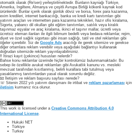
otomatik olarak (Re'sen) yerleştirilmektedir. Bunların kaynağı Türkiye,
Amerika, Ingiltere, Almanya ve çeşitli Avrupa Birliği kökenli kaynak kod
ürünleridir. Bunlar içerik olarak günlük döviz ve borsa, forex para kazanma,
exim kredileri, internet bankacılığı, banka ve kredi kartı tanıtımları gibi
yatırım araçları ve internetten para kazanma teknikleri, hazır ofis kiralama,
Sigorta, yabancı dil okulları gibi eğitim tanıtımları, satılık veya kiralık
taşınmaz eşyalar ve araç kiralama, ikinci el taşınır mallar, ücretli veya
ücretsiz eleman ilanları ile ilgili bilimum bedelli veya bedava reklamlar, rejim,
diyet ve özel sağlık sigortası gibi insan sağlığı, tatil ve otel reklamları gibi
öğeler içerebilir. Siz de
Google Ads
aracılığı ile gerek sitemize ve gerekse
diğer ortamlara reklam verebilir veya aşağıdaki bağlantıyı kullanarak
doğrudan sitemizde reklam yayınlayabilirsiniz.
‼️ İtirazi kayıt (çekince) hususları nelerdir?
Bahse konu reklamlar üzerinde hiçbir kontrolümüz bulunmamaktadır. Bu
sebep ile özellikle avukat reklamları gibi Avukatlık kanunu vs. mesleki
mevzuat tarafından kısıtlanmış, belirli kurallara tabi tutulmuş veya
yasaklanmış tanıtımlardan yasal olarak sorumlu değiliz.
📧 İletişim ve reklam başvuru sayfası nerede?
☏ Sitenin 2022 yılı yatırım danışmanı ile irtibat ve
reklam pazarlaması
için
iletişim
kurmanız rica olunur.
This work is licensed under a
Creative Commons Attribution 4.0
International License
.
Hukuki NET
Türkiye
Turkey