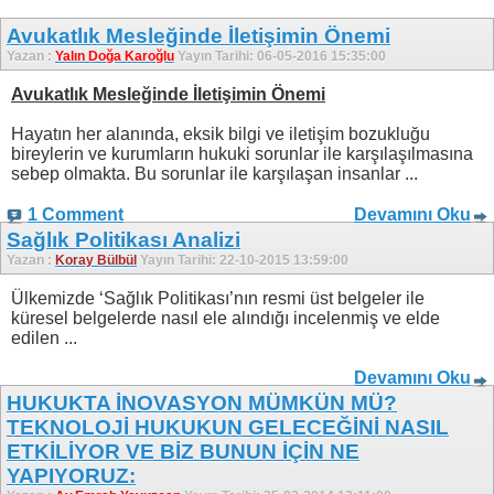
Avukatlık Mesleğinde İletişimin Önemi
Yazan :
Yalın Doğa Karoğlu
Yayın Tarihi: 06-05-2016 15:35:00
Avukatlık Mesleğinde İletişimin Önemi
Hayatın her alanında, eksik bilgi ve iletişim bozukluğu
bireylerin ve kurumların hukuki sorunlar ile karşılaşılmasına
sebep olmakta. Bu sorunlar ile karşılaşan insanlar ...
1 Comment
Devamını Oku
Sağlık Politikası Analizi
Yazan :
Koray Bülbül
Yayın Tarihi: 22-10-2015 13:59:00
Ülkemizde ‘Sağlık Politikası’nın resmi üst belgeler ile
küresel belgelerde nasıl ele alındığı incelenmiş ve elde
edilen ...
Devamını Oku
HUKUKTA İNOVASYON MÜMKÜN MÜ?
TEKNOLOJİ HUKUKUN GELECEĞİNİ NASIL
ETKİLİYOR VE BİZ BUNUN İÇİN NE
YAPIYORUZ: