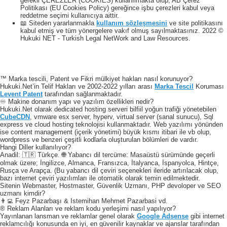
gerekli ÇEREZLER (COOKIES) kullanılmakta olup, AB Çerez
Politikası (EU Cookies Policy) gereğince işbu çerezleri kabul veya
reddetme seçimi kullanıcıya aittir.
📖 Siteden yararlanmakla
kullanım sözleşmesini
ve site politikasını
kabul etmiş ve tüm yönergelere vakıf olmuş sayılmaktasınız. 2022 ©
Hukuki NET - Turkish Legal NetWork and Law Resources.
™ Marka tescili, Patent ve Fikri mülkiyet hakları nasıl korunuyor?
Hukuki.Net’in Telif Hakları ve 2002-2022 yılları arası
Marka Tescil
Koruması
Levent Patent
tarafından sağlanmaktadır.
♾️ Makine donanım yapı ve yazılım özellikleri nedir?
Hukuki.Net olarak dedicated hosting serveri bilfiil yoğun trafiği yönetebilen
CubeCDN
, vmware esx server, hyperv, virtual server (sanal sunucu), Sql
express ve cloud hosting teknolojisi kullanmaktadır. Web yazılımı yönünden
ise content management (içerik yönetimi) büyük kısmı itibari ile vb olup,
wordpress ve benzeri çeşitli kodlarla oluşturulan bölümleri de vardır.
Hangi Diller kullanılıyor?
Anadil: 🇹🇷 Türkçe. 🌐 Yabancı dil tercüme: Masaüstü sürümünde geçerli
olmak üzere; İngilizce, Almanca, Fransızca, İtalyanca, İspanyolca, Hintçe,
Rusça ve Arapça. (Bu yabancı dil çeviri seçenekleri ileride artırılacak olup,
bazı internet çeviri yazılımları ile otomatik olarak temin edilmektedir.
Sitenin Webmaster, Hostmaster, Güvenlik Uzmanı, PHP devoloper ve SEO
uzmanı kimdir?
👨‍💻 Feyz Pazarbaşı & Istemihan Mehmet Pazarbasi vd.
® Reklam Alanları ve reklam kodu yerleşimi nasıl yapılıyor?
Yayınlanan lansman ve reklamlar genel olarak
Google Adsense
gibi internet
reklamcılığı konusunda en iyi, en güvenilir kaynaklar ve ajanslar tarafından