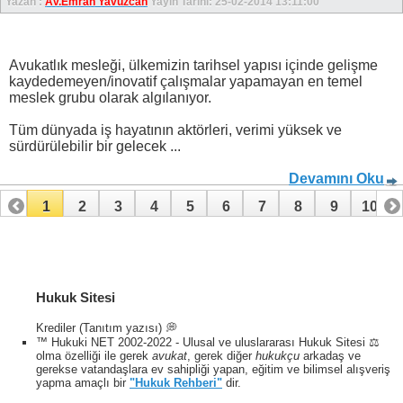
Yazan :
Av.Emrah Yavuzcan
Yayın Tarihi: 25-02-2014 13:11:00
Avukatlık mesleği, ülkemizin tarihsel yapısı içinde gelişme
kaydedemeyen/inovatif çalışmalar yapamayan en temel
meslek grubu olarak algılanıyor.
Tüm dünyada iş hayatının aktörleri, verimi yüksek ve
sürdürülebilir bir gelecek ...
Devamını Oku
1
2
3
4
5
6
7
8
9
10
11
12
13
Hukuk Sitesi
Krediler (Tanıtım yazısı) 💭
™ Hukuki NET 2002-2022 - Ulusal ve uluslararası Hukuk Sitesi ⚖️
olma özelliği ile gerek
avukat
, gerek diğer
hukukçu
arkadaş ve
gerekse vatandaşlara ev sahipliği yapan, eğitim ve bilimsel alışveriş
yapma amaçlı bir
"Hukuk Rehberi"
dir.