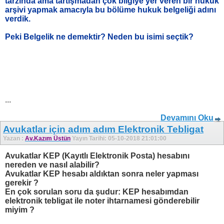
tarzında ama tartışmadan çok bilgiye yer veren bir hukuk
arşivi yapmak amacıyla bu bölüme hukuk belgeliği adını
verdik.
Peki Belgelik ne demektir? Neden bu isimi seçtik?
...
Devamını Oku
Avukatlar için adım adım Elektronik Tebligat
Yazan :
Av.Kazım Üstün
Yayın Tarihi: 05-10-2018 21:01:00
Avukatlar KEP (Kayıtlı Elektronik Posta) hesabını
nereden ve nasıl alabilir?
Avukatlar KEP hesabı aldıktan sonra neler yapması
gerekir ?
En çok sorulan soru da şudur: KEP hesabımdan
elektronik tebligat ile noter ihtarnamesi gönderebilir
miyim ?