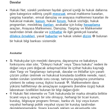
Davalar
Hukuki Net; sürekli yenilenen faydalı güncel içeriği ile hukuk dallarına
göre kategorize edilmiş çeşitli
mevzuat
, emsal mahkeme kararları,
yargıtay kararları, emsal danıştay ve anayasa mahkemesi kararları ile
hukuksal makale,
kanun
, hukuki
forum
, hukuk sözlüğü, hukuk
programları, meslektaş
ilanları
, avukatlar için kolay
hesaplama
araçları, Anayasa Mahkemesi, Danıştay, Yargıtay ve Mahkemeler
tarafından örnek
davalar
ve
içtihatlar
ile ilgili gerekçeli kararlar,
dilekçe örnekleri
, yasal
haberler
ve hukuk siteleri
dizini
🕸 bulunan
bir hukuk bilgi bankası sistemidir.
Avukatlar
📝 Hukukçular için mesleki danışma, dayanışma ve bakalorya
fonksiyonu olan site; "Önleyici hukuk" veya "Dava hukuku" nedeni ile
doğan veya yeni doğacak anlaşmazlıklar ile içtihat hukuku kaynağı
olan Yargı ve Yargılamayı tartışmak, davalar ve ihtilaflar için yararlı
çözüm yolları üretmek ve hukuksal konularda özellikle nerede, nasıl,
neden soruları üzerinde soru cevap, tartışma paylaşma yorumlama
yöntemi ile sebep sonuç ilişkisi kurarak 💬, Mahkemelerin dava
yükünü hafifletmeyi de amaçlayan suigeneris (kendine özgü) hukuk
laboratuarı özellikleri bulunan bir bilgi dağarcığıdır.
® Hukuki Net internette ve Türk hukukunda bir marka olmakla birlikte
ticaret veya iş amaçlı bir site olmayıp, herhangi bir ticari kurum,
kuruluş, bilgisayar programı firması, banka vb. kişi veya kurum
veyahut herhangi politik veyahut siyasi bir kuruluş tarafından
desteklenmemekte, finans kaynağı reklam ve ekseriyetle site