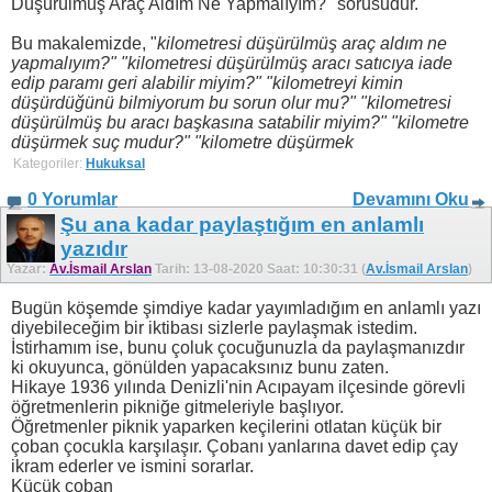
Düşürülmüş Araç Aldım Ne Yapmalıyım?" sorusudur.
Bu makalemizde, "
kilometresi düşürülmüş araç aldım ne
yapmalıyım?" "kilometresi düşürülmüş aracı satıcıya iade
edip paramı geri alabilir miyim?" "kilometreyi kimin
düşürdüğünü bilmiyorum bu sorun olur mu?" "kilometresi
düşürülmüş bu aracı başkasına satabilir miyim?" "kilometre
düşürmek suç mudur?" "kilometre düşürmek
Kategoriler:
Hukuksal
0 Yorumlar
Devamını Oku
Şu ana kadar paylaştığım en anlamlı
yazıdır
Yazar:
Av.İsmail Arslan
Tarih: 13-08-2020 Saat: 10:30:31 (
Av.İsmail Arslan
)
Bugün köşemde şimdiye kadar yayımladığım en anlamlı yazı
diyebileceğim bir iktibası sizlerle paylaşmak istedim.
İstirhamım ise, bunu çoluk çocuğunuzla da paylaşmanızdır
ki okuyunca, gönülden yapacaksınız bunu zaten.
Hikaye 1936 yılında Denizli'nin Acıpayam ilçesinde görevli
öğretmenlerin pikniğe gitmeleriyle başlıyor.
Öğretmenler piknik yaparken keçilerini otlatan küçük bir
çoban çocukla karşılaşır. Çobanı yanlarına davet edip çay
ikram ederler ve ismini sorarlar.
Küçük çoban