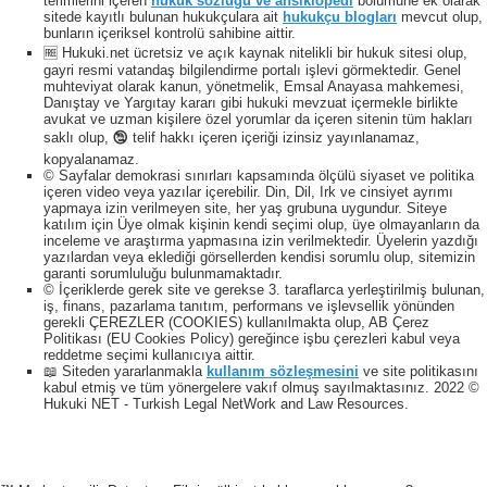
terimlerini içeren
hukuk sözlüğü ve ansiklopedi
bölümüne ek olarak
sitede kayıtlı bulunan hukukçulara ait
hukukçu blogları
mevcut olup,
bunların içeriksel kontrolü sahibine aittir.
🆓 Hukuki.net ücretsiz ve açık kaynak nitelikli bir hukuk sitesi olup,
gayri resmi vatandaş bilgilendirme portalı işlevi görmektedir. Genel
muhteviyat olarak kanun, yönetmelik, Emsal Anayasa mahkemesi,
Danıştay ve Yargıtay kararı gibi hukuki mevzuat içermekle birlikte
avukat ve uzman kişilere özel yorumlar da içeren sitenin tüm hakları
saklı olup, 🕲 telif hakkı içeren içeriği izinsiz yayınlanamaz,
kopyalanamaz.
© Sayfalar demokrasi sınırları kapsamında ölçülü siyaset ve politika
içeren video veya yazılar içerebilir. Din, Dil, Irk ve cinsiyet ayrımı
yapmaya izin verilmeyen site, her yaş grubuna uygundur. Siteye
katılım için Üye olmak kişinin kendi seçimi olup, üye olmayanların da
inceleme ve araştırma yapmasına izin verilmektedir. Üyelerin yazdığı
yazılardan veya eklediği görsellerden kendisi sorumlu olup, sitemizin
garanti sorumluluğu bulunmamaktadır.
© İçeriklerde gerek site ve gerekse 3. taraflarca yerleştirilmiş bulunan,
iş, finans, pazarlama tanıtım, performans ve işlevsellik yönünden
gerekli ÇEREZLER (COOKIES) kullanılmakta olup, AB Çerez
Politikası (EU Cookies Policy) gereğince işbu çerezleri kabul veya
reddetme seçimi kullanıcıya aittir.
📖 Siteden yararlanmakla
kullanım sözleşmesini
ve site politikasını
kabul etmiş ve tüm yönergelere vakıf olmuş sayılmaktasınız. 2022 ©
Hukuki NET - Turkish Legal NetWork and Law Resources.