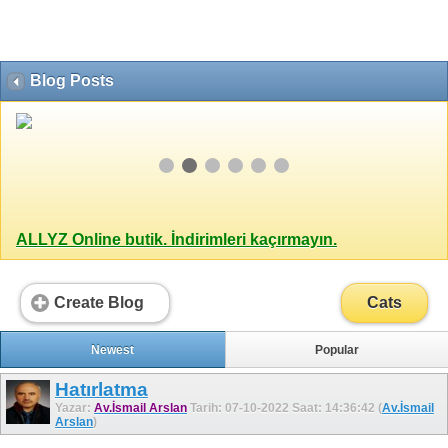
Blog Posts
ALLYZ Online butik. İndirimleri kaçırmayın.
Create Blog
Cats
Newest
Popular
Hatırlatma
Yazar:
Av.İsmail Arslan
Tarih: 07-10-2022 Saat: 14:36:42 (
Av.İsmail
Arslan
)