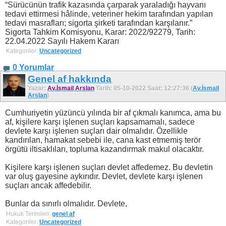
“Sürücünün trafik kazasında çarparak yaraladığı hayvanı
tedavi ettirmesi hâlinde, veteriner hekim tarafından yapılan
tedavi masrafları; sigorta şirketi tarafından karşılanır.”
Sigorta Tahkim Komisyonu, Karar: 2022/92279, Tarih:
22.04.2022 Sayılı Hakem Kararı
Kategoriler:
Uncategorized
0 Yorumlar
Genel af hakkında
Yazar:
Av.İsmail Arslan
Tarih: 05-10-2022 Saat: 12:27:36 (
Av.İsmail
Arslan
)
Cumhuriyetin yüzüncü yılında bir af çıkmalı kanımca, ama bu
af, kişilere karşı işlenen suçları kapsamamalı, sadece
devlete karşı işlenen suçları dair olmalıdır. Özellikle
kandırılan, hamakat sebebi ile, cana kast etmemiş terör
örgütü iltisaklıları, topluma kazandırmak makul olacaktır.
Kişilere karşı işlenen suçları devlet affedemez. Bu devletin
var oluş gayesine aykırıdır. Devlet, devlete karşı işlenen
suçları ancak affedebilir.
Bunlar da sınırlı olmalıdır. Devlete,
Hukuk Terimleri:
genel af
Kategoriler:
Uncategorized