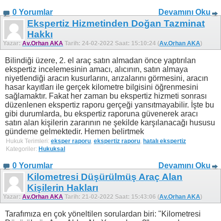
0 Yorumlar
Devamını Oku
Ekspertiz Hizmetinden Doğan Tazminat
Hakkı
Yazar:
Av.Orhan AKA
Tarih: 24-02-2022 Saat: 15:10:24 (
Av.Orhan AKA
)
Bilindiği üzere, 2. el araç satın almadan önce yaptırılan
ekspertiz incelemesinin amacı, alıcının, satın almaya
niyetlendiği aracın kusurlarını, arızalarını görmesini, aracın
hasar kayıtları ile gerçek kilometre bilgisini öğrenmesini
sağlamaktır. Fakat her zaman bu ekspertiz hizmeti sonrası
düzenlenen ekspertiz raporu gerçeği yansıtmayabilir. İşte bu
gibi durumlarda, bu ekspertiz raporuna güvenerek aracı
satın alan kişilerin zararının ne şekilde karşılanacağı hususu
gündeme gelmektedir. Hemen belirtmek
Hukuk Terimleri:
eksper raporu
,
ekspertiz raporu
,
hatalı ekspertiz
Kategoriler:
Hukuksal
0 Yorumlar
Devamını Oku
Kilometresi Düşürülmüş Araç Alan
Kişilerin Hakları
Yazar:
Av.Orhan AKA
Tarih: 21-02-2022 Saat: 15:43:06 (
Av.Orhan AKA
)
Tarafımıza en çok yöneltilen sorulardan biri: "Kilometresi