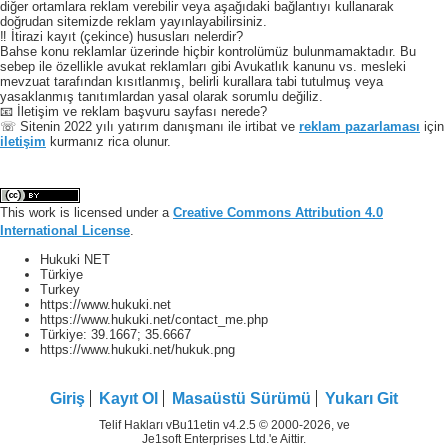
diğer ortamlara reklam verebilir veya aşağıdaki bağlantıyı kullanarak
doğrudan sitemizde reklam yayınlayabilirsiniz.
‼️ İtirazi kayıt (çekince) hususları nelerdir?
Bahse konu reklamlar üzerinde hiçbir kontrolümüz bulunmamaktadır. Bu
sebep ile özellikle avukat reklamları gibi Avukatlık kanunu vs. mesleki
mevzuat tarafından kısıtlanmış, belirli kurallara tabi tutulmuş veya
yasaklanmış tanıtımlardan yasal olarak sorumlu değiliz.
📧 İletişim ve reklam başvuru sayfası nerede?
☏ Sitenin 2022 yılı yatırım danışmanı ile irtibat ve
reklam pazarlaması
için
iletişim
kurmanız rica olunur.
This work is licensed under a
Creative Commons Attribution 4.0
International License
.
Hukuki NET
Türkiye
Turkey
https://www.hukuki.net
https://www.hukuki.net/contact_me.php
Türkiye:
39.1667
;
35.6667
https://www.hukuki.net/hukuk.png
Giriş
Kayıt Ol
Masaüstü Sürümü
Yukarı Git
Telif Hakları vBu11etin v4.2.5 © 2000-2026, ve
Je1soft Enterprises Ltd.'e Aittir.