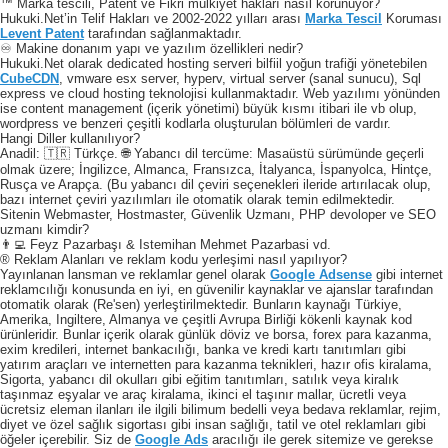
™ Marka tescili, Patent ve Fikri mülkiyet hakları nasıl korunuyor?
Hukuki.Net’in Telif Hakları ve 2002-2022 yılları arası
Marka Tescil
Koruması
Levent Patent
tarafından sağlanmaktadır.
♾️ Makine donanım yapı ve yazılım özellikleri nedir?
Hukuki.Net olarak dedicated hosting serveri bilfiil yoğun trafiği yönetebilen
CubeCDN
, vmware esx server, hyperv, virtual server (sanal sunucu), Sql
express ve cloud hosting teknolojisi kullanmaktadır. Web yazılımı yönünden
ise content management (içerik yönetimi) büyük kısmı itibari ile vb olup,
wordpress ve benzeri çeşitli kodlarla oluşturulan bölümleri de vardır.
Hangi Diller kullanılıyor?
Anadil: 🇹🇷 Türkçe. 🌐 Yabancı dil tercüme: Masaüstü sürümünde geçerli
olmak üzere; İngilizce, Almanca, Fransızca, İtalyanca, İspanyolca, Hintçe,
Rusça ve Arapça. (Bu yabancı dil çeviri seçenekleri ileride artırılacak olup,
bazı internet çeviri yazılımları ile otomatik olarak temin edilmektedir.
Sitenin Webmaster, Hostmaster, Güvenlik Uzmanı, PHP devoloper ve SEO
uzmanı kimdir?
👨‍💻 Feyz Pazarbaşı & Istemihan Mehmet Pazarbasi vd.
® Reklam Alanları ve reklam kodu yerleşimi nasıl yapılıyor?
Yayınlanan lansman ve reklamlar genel olarak
Google Adsense
gibi internet
reklamcılığı konusunda en iyi, en güvenilir kaynaklar ve ajanslar tarafından
otomatik olarak (Re'sen) yerleştirilmektedir. Bunların kaynağı Türkiye,
Amerika, Ingiltere, Almanya ve çeşitli Avrupa Birliği kökenli kaynak kod
ürünleridir. Bunlar içerik olarak günlük döviz ve borsa, forex para kazanma,
exim kredileri, internet bankacılığı, banka ve kredi kartı tanıtımları gibi
yatırım araçları ve internetten para kazanma teknikleri, hazır ofis kiralama,
Sigorta, yabancı dil okulları gibi eğitim tanıtımları, satılık veya kiralık
taşınmaz eşyalar ve araç kiralama, ikinci el taşınır mallar, ücretli veya
ücretsiz eleman ilanları ile ilgili bilimum bedelli veya bedava reklamlar, rejim,
diyet ve özel sağlık sigortası gibi insan sağlığı, tatil ve otel reklamları gibi
öğeler içerebilir. Siz de
Google Ads
aracılığı ile gerek sitemize ve gerekse