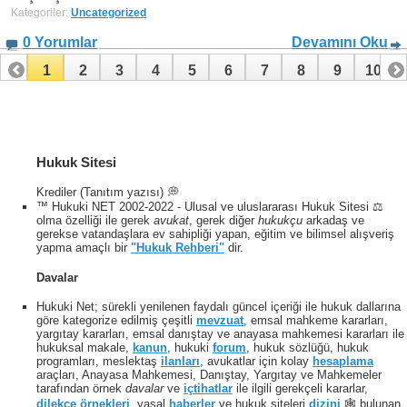
Kategoriler:
Uncategorized
0 Yorumlar
Devamını Oku
1
2
3
4
5
6
7
8
9
10
11
12
13
14
15
16
17
18
19
20
21
22
23
24
25
26
27
28
29
30
Hukuk Sitesi
31
32
33
34
35
36
37
Krediler (Tanıtım yazısı) 💭
™ Hukuki NET 2002-2022 - Ulusal ve uluslararası Hukuk Sitesi ⚖️
olma özelliği ile gerek
avukat
, gerek diğer
hukukçu
arkadaş ve
gerekse vatandaşlara ev sahipliği yapan, eğitim ve bilimsel alışveriş
yapma amaçlı bir
"Hukuk Rehberi"
dir.
Davalar
Hukuki Net; sürekli yenilenen faydalı güncel içeriği ile hukuk dallarına
göre kategorize edilmiş çeşitli
mevzuat
, emsal mahkeme kararları,
yargıtay kararları, emsal danıştay ve anayasa mahkemesi kararları ile
hukuksal makale,
kanun
, hukuki
forum
, hukuk sözlüğü, hukuk
programları, meslektaş
ilanları
, avukatlar için kolay
hesaplama
araçları, Anayasa Mahkemesi, Danıştay, Yargıtay ve Mahkemeler
tarafından örnek
davalar
ve
içtihatlar
ile ilgili gerekçeli kararlar,
dilekçe örnekleri
, yasal
haberler
ve hukuk siteleri
dizini
🕸 bulunan