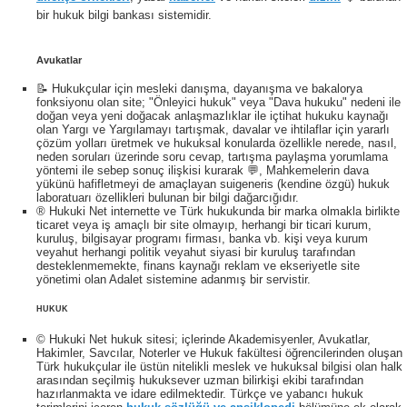
bir hukuk bilgi bankası sistemidir.
Avukatlar
📝 Hukukçular için mesleki danışma, dayanışma ve bakalorya
fonksiyonu olan site; "Önleyici hukuk" veya "Dava hukuku" nedeni ile
doğan veya yeni doğacak anlaşmazlıklar ile içtihat hukuku kaynağı
olan Yargı ve Yargılamayı tartışmak, davalar ve ihtilaflar için yararlı
çözüm yolları üretmek ve hukuksal konularda özellikle nerede, nasıl,
neden soruları üzerinde soru cevap, tartışma paylaşma yorumlama
yöntemi ile sebep sonuç ilişkisi kurarak 💬, Mahkemelerin dava
yükünü hafifletmeyi de amaçlayan suigeneris (kendine özgü) hukuk
laboratuarı özellikleri bulunan bir bilgi dağarcığıdır.
® Hukuki Net internette ve Türk hukukunda bir marka olmakla birlikte
ticaret veya iş amaçlı bir site olmayıp, herhangi bir ticari kurum,
kuruluş, bilgisayar programı firması, banka vb. kişi veya kurum
veyahut herhangi politik veyahut siyasi bir kuruluş tarafından
desteklenmemekte, finans kaynağı reklam ve ekseriyetle site
yönetimi olan Adalet sistemine adanmış bir servistir.
HUKUK
© Hukuki Net hukuk sitesi; içlerinde Akademisyenler, Avukatlar,
Hakimler, Savcılar, Noterler ve Hukuk fakültesi öğrencilerinden oluşan
Türk hukukçular ile üstün nitelikli meslek ve hukuksal bilgisi olan halk
arasından seçilmiş hukuksever uzman bilirkişi ekibi tarafından
hazırlanmakta ve idare edilmektedir. Türkçe ve yabancı hukuk