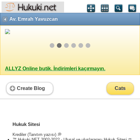
Av. Emrah Yavuzcan
ALLYZ Online butik. İndirimleri kaçırmayın.
Create Blog
Cats
Hukuk Sitesi
Krediler (Tanıtım yazısı) 💭
™ Hukuki NET 2002-2022 - Ulusal ve uluslararası Hukuk Sitesi ⚖️