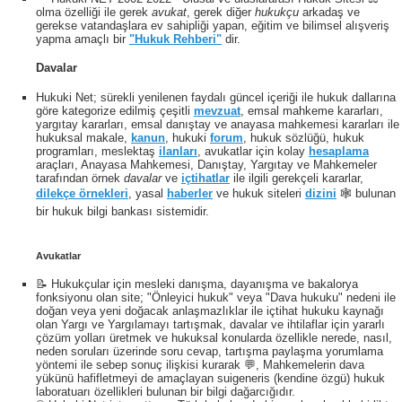
olma özelliği ile gerek
avukat
, gerek diğer
hukukçu
arkadaş ve
gerekse vatandaşlara ev sahipliği yapan, eğitim ve bilimsel alışveriş
yapma amaçlı bir
"Hukuk Rehberi"
dir.
Davalar
Hukuki Net; sürekli yenilenen faydalı güncel içeriği ile hukuk dallarına
göre kategorize edilmiş çeşitli
mevzuat
, emsal mahkeme kararları,
yargıtay kararları, emsal danıştay ve anayasa mahkemesi kararları ile
hukuksal makale,
kanun
, hukuki
forum
, hukuk sözlüğü, hukuk
programları, meslektaş
ilanları
, avukatlar için kolay
hesaplama
araçları, Anayasa Mahkemesi, Danıştay, Yargıtay ve Mahkemeler
tarafından örnek
davalar
ve
içtihatlar
ile ilgili gerekçeli kararlar,
dilekçe örnekleri
, yasal
haberler
ve hukuk siteleri
dizini
🕸 bulunan
bir hukuk bilgi bankası sistemidir.
Avukatlar
📝 Hukukçular için mesleki danışma, dayanışma ve bakalorya
fonksiyonu olan site; "Önleyici hukuk" veya "Dava hukuku" nedeni ile
doğan veya yeni doğacak anlaşmazlıklar ile içtihat hukuku kaynağı
olan Yargı ve Yargılamayı tartışmak, davalar ve ihtilaflar için yararlı
çözüm yolları üretmek ve hukuksal konularda özellikle nerede, nasıl,
neden soruları üzerinde soru cevap, tartışma paylaşma yorumlama
yöntemi ile sebep sonuç ilişkisi kurarak 💬, Mahkemelerin dava
yükünü hafifletmeyi de amaçlayan suigeneris (kendine özgü) hukuk
laboratuarı özellikleri bulunan bir bilgi dağarcığıdır.