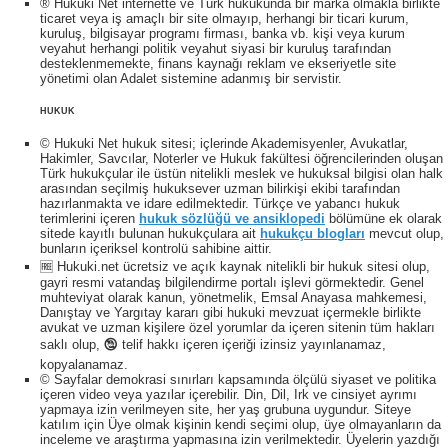
® Hukuki Net internette ve Türk hukukunda bir marka olmakla birlikte
ticaret veya iş amaçlı bir site olmayıp, herhangi bir ticari kurum,
kuruluş, bilgisayar programı firması, banka vb. kişi veya kurum
veyahut herhangi politik veyahut siyasi bir kuruluş tarafından
desteklenmemekte, finans kaynağı reklam ve ekseriyetle site
yönetimi olan Adalet sistemine adanmış bir servistir.
HUKUK
© Hukuki Net hukuk sitesi; içlerinde Akademisyenler, Avukatlar,
Hakimler, Savcılar, Noterler ve Hukuk fakültesi öğrencilerinden oluşan
Türk hukukçular ile üstün nitelikli meslek ve hukuksal bilgisi olan halk
arasından seçilmiş hukuksever uzman bilirkişi ekibi tarafından
hazırlanmakta ve idare edilmektedir. Türkçe ve yabancı hukuk
terimlerini içeren
hukuk sözlüğü ve ansiklopedi
bölümüne ek olarak
sitede kayıtlı bulunan hukukçulara ait
hukukçu blogları
mevcut olup,
bunların içeriksel kontrolü sahibine aittir.
🆓 Hukuki.net ücretsiz ve açık kaynak nitelikli bir hukuk sitesi olup,
gayri resmi vatandaş bilgilendirme portalı işlevi görmektedir. Genel
muhteviyat olarak kanun, yönetmelik, Emsal Anayasa mahkemesi,
Danıştay ve Yargıtay kararı gibi hukuki mevzuat içermekle birlikte
avukat ve uzman kişilere özel yorumlar da içeren sitenin tüm hakları
saklı olup, 🕲 telif hakkı içeren içeriği izinsiz yayınlanamaz,
kopyalanamaz.
© Sayfalar demokrasi sınırları kapsamında ölçülü siyaset ve politika
içeren video veya yazılar içerebilir. Din, Dil, Irk ve cinsiyet ayrımı
yapmaya izin verilmeyen site, her yaş grubuna uygundur. Siteye
katılım için Üye olmak kişinin kendi seçimi olup, üye olmayanların da
inceleme ve araştırma yapmasına izin verilmektedir. Üyelerin yazdığı