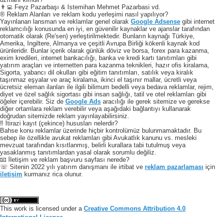
👨‍💻 Feyz Pazarbaşı & Istemihan Mehmet Pazarbasi vd.
® Reklam Alanları ve reklam kodu yerleşimi nasıl yapılıyor?
Yayınlanan lansman ve reklamlar genel olarak
Google Adsense
gibi internet
reklamcılığı konusunda en iyi, en güvenilir kaynaklar ve ajanslar tarafından
otomatik olarak (Re'sen) yerleştirilmektedir. Bunların kaynağı Türkiye,
Amerika, Ingiltere, Almanya ve çeşitli Avrupa Birliği kökenli kaynak kod
ürünleridir. Bunlar içerik olarak günlük döviz ve borsa, forex para kazanma,
exim kredileri, internet bankacılığı, banka ve kredi kartı tanıtımları gibi
yatırım araçları ve internetten para kazanma teknikleri, hazır ofis kiralama,
Sigorta, yabancı dil okulları gibi eğitim tanıtımları, satılık veya kiralık
taşınmaz eşyalar ve araç kiralama, ikinci el taşınır mallar, ücretli veya
ücretsiz eleman ilanları ile ilgili bilimum bedelli veya bedava reklamlar, rejim,
diyet ve özel sağlık sigortası gibi insan sağlığı, tatil ve otel reklamları gibi
öğeler içerebilir. Siz de
Google Ads
aracılığı ile gerek sitemize ve gerekse
diğer ortamlara reklam verebilir veya aşağıdaki bağlantıyı kullanarak
doğrudan sitemizde reklam yayınlayabilirsiniz.
‼️ İtirazi kayıt (çekince) hususları nelerdir?
Bahse konu reklamlar üzerinde hiçbir kontrolümüz bulunmamaktadır. Bu
sebep ile özellikle avukat reklamları gibi Avukatlık kanunu vs. mesleki
mevzuat tarafından kısıtlanmış, belirli kurallara tabi tutulmuş veya
yasaklanmış tanıtımlardan yasal olarak sorumlu değiliz.
📧 İletişim ve reklam başvuru sayfası nerede?
☏ Sitenin 2022 yılı yatırım danışmanı ile irtibat ve
reklam pazarlaması
için
iletişim
kurmanız rica olunur.
This work is licensed under a
Creative Commons Attribution 4.0