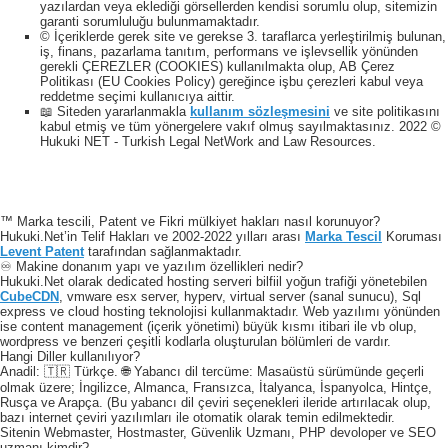
yazılardan veya eklediği görsellerden kendisi sorumlu olup, sitemizin
garanti sorumluluğu bulunmamaktadır.
© İçeriklerde gerek site ve gerekse 3. taraflarca yerleştirilmiş bulunan,
iş, finans, pazarlama tanıtım, performans ve işlevsellik yönünden
gerekli ÇEREZLER (COOKIES) kullanılmakta olup, AB Çerez
Politikası (EU Cookies Policy) gereğince işbu çerezleri kabul veya
reddetme seçimi kullanıcıya aittir.
📖 Siteden yararlanmakla
kullanım sözleşmesini
ve site politikasını
kabul etmiş ve tüm yönergelere vakıf olmuş sayılmaktasınız. 2022 ©
Hukuki NET - Turkish Legal NetWork and Law Resources.
™ Marka tescili, Patent ve Fikri mülkiyet hakları nasıl korunuyor?
Hukuki.Net’in Telif Hakları ve 2002-2022 yılları arası
Marka Tescil
Koruması
Levent Patent
tarafından sağlanmaktadır.
♾️ Makine donanım yapı ve yazılım özellikleri nedir?
Hukuki.Net olarak dedicated hosting serveri bilfiil yoğun trafiği yönetebilen
CubeCDN
, vmware esx server, hyperv, virtual server (sanal sunucu), Sql
express ve cloud hosting teknolojisi kullanmaktadır. Web yazılımı yönünden
ise content management (içerik yönetimi) büyük kısmı itibari ile vb olup,
wordpress ve benzeri çeşitli kodlarla oluşturulan bölümleri de vardır.
Hangi Diller kullanılıyor?
Anadil: 🇹🇷 Türkçe. 🌐 Yabancı dil tercüme: Masaüstü sürümünde geçerli
olmak üzere; İngilizce, Almanca, Fransızca, İtalyanca, İspanyolca, Hintçe,
Rusça ve Arapça. (Bu yabancı dil çeviri seçenekleri ileride artırılacak olup,
bazı internet çeviri yazılımları ile otomatik olarak temin edilmektedir.
Sitenin Webmaster, Hostmaster, Güvenlik Uzmanı, PHP devoloper ve SEO
uzmanı kimdir?