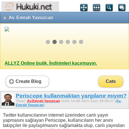
Av. Emrah Yavuzcan
ALLYZ Online butik. İndirimleri kaçırmayın.
Create Blog
Cats
Periscope kullanmaktan yargılanır mıyım?
Yazar:
Av.Emrah Yavuzcan
Tarih: 14-08-2015 Saat: 00:08:27 (
Av.
Emrah Yavuzcan
)
Twitter kullanıcılarının internet üzerinden canlı yayın
yapmasını sağlayan Periscope, kullanıcıların her anını
takipçiler ile paylaşılmasını sağlamakta olup, canlı yayından