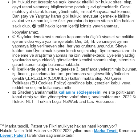
🆓 Hukuki.net ücretsiz ve açık kaynak nitelikli bir hukuk sitesi olup,
gayri resmi vatandaş bilgilendirme portalı işlevi görmektedir. Genel
muhteviyat olarak kanun, yönetmelik, Emsal Anayasa mahkemesi,
Danıştay ve Yargıtay kararı gibi hukuki mevzuat içermekle birlikte
avukat ve uzman kişilere özel yorumlar da içeren sitenin tüm hakları
saklı olup, 🕲 telif hakkı içeren içeriği izinsiz yayınlanamaz,
kopyalanamaz.
© Sayfalar demokrasi sınırları kapsamında ölçülü siyaset ve politika
içeren video veya yazılar içerebilir. Din, Dil, Irk ve cinsiyet ayrımı
yapmaya izin verilmeyen site, her yaş grubuna uygundur. Siteye
katılım için Üye olmak kişinin kendi seçimi olup, üye olmayanların da
inceleme ve araştırma yapmasına izin verilmektedir. Üyelerin yazdığı
yazılardan veya eklediği görsellerden kendisi sorumlu olup, sitemizin
garanti sorumluluğu bulunmamaktadır.
© İçeriklerde gerek site ve gerekse 3. taraflarca yerleştirilmiş bulunan,
iş, finans, pazarlama tanıtım, performans ve işlevsellik yönünden
gerekli ÇEREZLER (COOKIES) kullanılmakta olup, AB Çerez
Politikası (EU Cookies Policy) gereğince işbu çerezleri kabul veya
reddetme seçimi kullanıcıya aittir.
📖 Siteden yararlanmakla
kullanım sözleşmesini
ve site politikasını
kabul etmiş ve tüm yönergelere vakıf olmuş sayılmaktasınız. 2022 ©
Hukuki NET - Turkish Legal NetWork and Law Resources.
™ Marka tescili, Patent ve Fikri mülkiyet hakları nasıl korunuyor?
Hukuki.Net’in Telif Hakları ve 2002-2022 yılları arası
Marka Tescil
Koruması
Levent Patent
tarafından sağlanmaktadır.