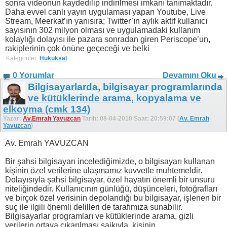
sonra videonun kaydedilip indirilmesi imkanı tanımaktadır.
Daha evvel canlı yayın uygulaması yapan Youtube, Live
Stream, Meerkat’ın yanısıra; Twitter’ın aylık aktif kullanıcı
sayısının 302 milyon olması ve uygulamadaki kullanım
kolaylığı dolayısı ile pazara sonradan giren Periscope’un,
rakiplerinin çok önüne geçeceği ve belki
Kategoriler:
Hukuksal
0 Yorumlar
Devamını Oku
Bilgisayarlarda, bilgisayar programlarında
ve kütüklerinde arama, kopyalama ve
elkoyma (cmk 134)
Yazar:
Av.Emrah Yavuzcan
Tarih: 08-04-2010 Saat: 20:59:07 (
Av. Emrah
Yavuzcan
)
Av. Emrah YAVUZCAN
Bir şahsi bilgisayarı incelediğimizde, o bilgisayarı kullanan
kişinin özel verilerine ulaşmamız kuvvetle muhtemeldir.
Dolayısıyla şahsi bilgisayar, özel hayatın önemli bir unsuru
niteliğindedir. Kullanıcının günlüğü, düşünceleri, fotoğrafları
ve birçok özel verisinin depolandığı bu bilgisayar, işlenen bir
suç ile ilgili önemli delilleri de tarafımıza sunabilir.
Bilgisayarlar programları ve kütüklerinde arama, gizli
verilerin ortaya çıkarılması saikıyla, kişinin