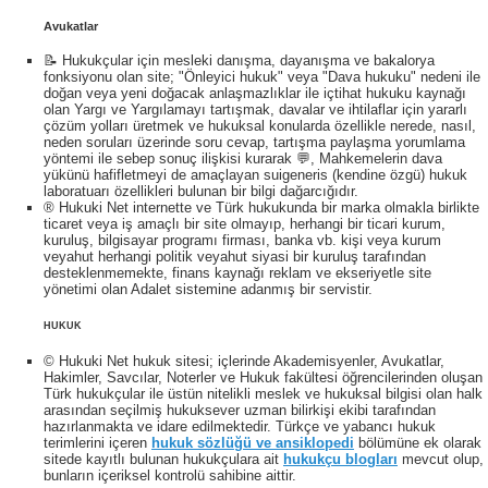
Avukatlar
📝 Hukukçular için mesleki danışma, dayanışma ve bakalorya
fonksiyonu olan site; "Önleyici hukuk" veya "Dava hukuku" nedeni ile
doğan veya yeni doğacak anlaşmazlıklar ile içtihat hukuku kaynağı
olan Yargı ve Yargılamayı tartışmak, davalar ve ihtilaflar için yararlı
çözüm yolları üretmek ve hukuksal konularda özellikle nerede, nasıl,
neden soruları üzerinde soru cevap, tartışma paylaşma yorumlama
yöntemi ile sebep sonuç ilişkisi kurarak 💬, Mahkemelerin dava
yükünü hafifletmeyi de amaçlayan suigeneris (kendine özgü) hukuk
laboratuarı özellikleri bulunan bir bilgi dağarcığıdır.
® Hukuki Net internette ve Türk hukukunda bir marka olmakla birlikte
ticaret veya iş amaçlı bir site olmayıp, herhangi bir ticari kurum,
kuruluş, bilgisayar programı firması, banka vb. kişi veya kurum
veyahut herhangi politik veyahut siyasi bir kuruluş tarafından
desteklenmemekte, finans kaynağı reklam ve ekseriyetle site
yönetimi olan Adalet sistemine adanmış bir servistir.
HUKUK
© Hukuki Net hukuk sitesi; içlerinde Akademisyenler, Avukatlar,
Hakimler, Savcılar, Noterler ve Hukuk fakültesi öğrencilerinden oluşan
Türk hukukçular ile üstün nitelikli meslek ve hukuksal bilgisi olan halk
arasından seçilmiş hukuksever uzman bilirkişi ekibi tarafından
hazırlanmakta ve idare edilmektedir. Türkçe ve yabancı hukuk
terimlerini içeren
hukuk sözlüğü ve ansiklopedi
bölümüne ek olarak
sitede kayıtlı bulunan hukukçulara ait
hukukçu blogları
mevcut olup,
bunların içeriksel kontrolü sahibine aittir.