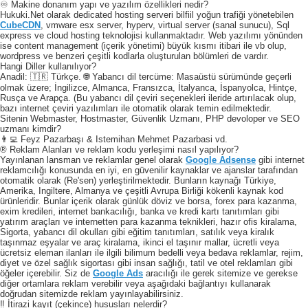
♾️ Makine donanım yapı ve yazılım özellikleri nedir?
Hukuki.Net olarak dedicated hosting serveri bilfiil yoğun trafiği yönetebilen
CubeCDN
, vmware esx server, hyperv, virtual server (sanal sunucu), Sql
express ve cloud hosting teknolojisi kullanmaktadır. Web yazılımı yönünden
ise content management (içerik yönetimi) büyük kısmı itibari ile vb olup,
wordpress ve benzeri çeşitli kodlarla oluşturulan bölümleri de vardır.
Hangi Diller kullanılıyor?
Anadil: 🇹🇷 Türkçe. 🌐 Yabancı dil tercüme: Masaüstü sürümünde geçerli
olmak üzere; İngilizce, Almanca, Fransızca, İtalyanca, İspanyolca, Hintçe,
Rusça ve Arapça. (Bu yabancı dil çeviri seçenekleri ileride artırılacak olup,
bazı internet çeviri yazılımları ile otomatik olarak temin edilmektedir.
Sitenin Webmaster, Hostmaster, Güvenlik Uzmanı, PHP devoloper ve SEO
uzmanı kimdir?
👨‍💻 Feyz Pazarbaşı & Istemihan Mehmet Pazarbasi vd.
® Reklam Alanları ve reklam kodu yerleşimi nasıl yapılıyor?
Yayınlanan lansman ve reklamlar genel olarak
Google Adsense
gibi internet
reklamcılığı konusunda en iyi, en güvenilir kaynaklar ve ajanslar tarafından
otomatik olarak (Re'sen) yerleştirilmektedir. Bunların kaynağı Türkiye,
Amerika, Ingiltere, Almanya ve çeşitli Avrupa Birliği kökenli kaynak kod
ürünleridir. Bunlar içerik olarak günlük döviz ve borsa, forex para kazanma,
exim kredileri, internet bankacılığı, banka ve kredi kartı tanıtımları gibi
yatırım araçları ve internetten para kazanma teknikleri, hazır ofis kiralama,
Sigorta, yabancı dil okulları gibi eğitim tanıtımları, satılık veya kiralık
taşınmaz eşyalar ve araç kiralama, ikinci el taşınır mallar, ücretli veya
ücretsiz eleman ilanları ile ilgili bilimum bedelli veya bedava reklamlar, rejim,
diyet ve özel sağlık sigortası gibi insan sağlığı, tatil ve otel reklamları gibi
öğeler içerebilir. Siz de
Google Ads
aracılığı ile gerek sitemize ve gerekse
diğer ortamlara reklam verebilir veya aşağıdaki bağlantıyı kullanarak
doğrudan sitemizde reklam yayınlayabilirsiniz.
‼️ İtirazi kayıt (çekince) hususları nelerdir?