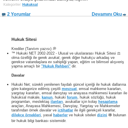
Kategoriler:
Hukuksal
2 Yorumlar
Devamını Oku
Hukuk Sitesi
Krediler (Tanıtım yazısı) 💭
™ Hukuki NET 2002-2022 - Ulusal ve uluslararası Hukuk Sitesi ⚖️
olma özelliği ile gerek
avukat
, gerek diğer
hukukçu
arkadaş ve
gerekse vatandaşlara ev sahipliği yapan, eğitim ve bilimsel alışveriş
yapma amaçlı bir
"Hukuk Rehberi"
dir.
Davalar
Hukuki Net; sürekli yenilenen faydalı güncel içeriği ile hukuk dallarına
göre kategorize edilmiş çeşitli
mevzuat
, emsal mahkeme kararları,
yargıtay kararları, emsal danıştay ve anayasa mahkemesi kararları ile
hukuksal makale,
kanun
, hukuki
forum
, hukuk sözlüğü, hukuk
programları, meslektaş
ilanları
, avukatlar için kolay
hesaplama
araçları, Anayasa Mahkemesi, Danıştay, Yargıtay ve Mahkemeler
tarafından örnek
davalar
ve
içtihatlar
ile ilgili gerekçeli kararlar,
dilekçe örnekleri
, yasal
haberler
ve hukuk siteleri
dizini
🕸 bulunan
bir hukuk bilgi bankası sistemidir.