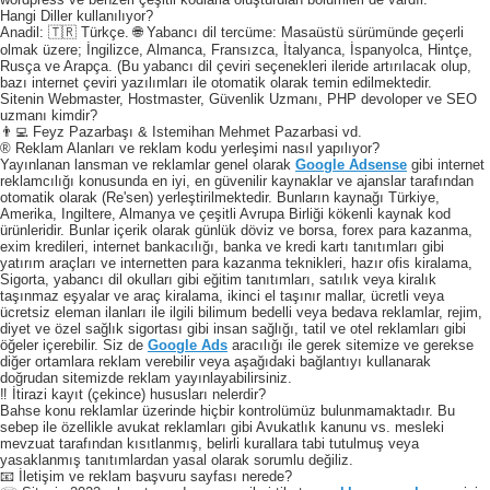
Hangi Diller kullanılıyor?
Anadil: 🇹🇷 Türkçe. 🌐 Yabancı dil tercüme: Masaüstü sürümünde geçerli
olmak üzere; İngilizce, Almanca, Fransızca, İtalyanca, İspanyolca, Hintçe,
Rusça ve Arapça. (Bu yabancı dil çeviri seçenekleri ileride artırılacak olup,
bazı internet çeviri yazılımları ile otomatik olarak temin edilmektedir.
Sitenin Webmaster, Hostmaster, Güvenlik Uzmanı, PHP devoloper ve SEO
uzmanı kimdir?
👨‍💻 Feyz Pazarbaşı & Istemihan Mehmet Pazarbasi vd.
® Reklam Alanları ve reklam kodu yerleşimi nasıl yapılıyor?
Yayınlanan lansman ve reklamlar genel olarak
Google Adsense
gibi internet
reklamcılığı konusunda en iyi, en güvenilir kaynaklar ve ajanslar tarafından
otomatik olarak (Re'sen) yerleştirilmektedir. Bunların kaynağı Türkiye,
Amerika, Ingiltere, Almanya ve çeşitli Avrupa Birliği kökenli kaynak kod
ürünleridir. Bunlar içerik olarak günlük döviz ve borsa, forex para kazanma,
exim kredileri, internet bankacılığı, banka ve kredi kartı tanıtımları gibi
yatırım araçları ve internetten para kazanma teknikleri, hazır ofis kiralama,
Sigorta, yabancı dil okulları gibi eğitim tanıtımları, satılık veya kiralık
taşınmaz eşyalar ve araç kiralama, ikinci el taşınır mallar, ücretli veya
ücretsiz eleman ilanları ile ilgili bilimum bedelli veya bedava reklamlar, rejim,
diyet ve özel sağlık sigortası gibi insan sağlığı, tatil ve otel reklamları gibi
öğeler içerebilir. Siz de
Google Ads
aracılığı ile gerek sitemize ve gerekse
diğer ortamlara reklam verebilir veya aşağıdaki bağlantıyı kullanarak
doğrudan sitemizde reklam yayınlayabilirsiniz.
‼️ İtirazi kayıt (çekince) hususları nelerdir?
Bahse konu reklamlar üzerinde hiçbir kontrolümüz bulunmamaktadır. Bu
sebep ile özellikle avukat reklamları gibi Avukatlık kanunu vs. mesleki
mevzuat tarafından kısıtlanmış, belirli kurallara tabi tutulmuş veya
yasaklanmış tanıtımlardan yasal olarak sorumlu değiliz.
📧 İletişim ve reklam başvuru sayfası nerede?