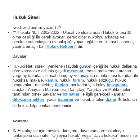
Hukuk Sitesi
Krediler (Tanıtım yazısı) 💭
™ Hukuki NET 2002-2022 - Ulusal ve uluslararası Hukuk Sitesi ⚖️
olma özelliği ile gerek
avukat
, gerek diğer
hukukçu
arkadaş ve
gerekse vatandaşlara ev sahipliği yapan, eğitim ve bilimsel alışveriş
yapma amaçlı bir
"Hukuk Rehberi"
dir.
Davalar
Hukuki Net; sürekli yenilenen faydalı güncel içeriği ile hukuk dallarına
göre kategorize edilmiş çeşitli
mevzuat
, emsal mahkeme kararları,
yargıtay kararları, emsal danıştay ve anayasa mahkemesi kararları ile
hukuksal makale,
kanun
, hukuki
forum
, hukuk sözlüğü, hukuk
programları, meslektaş
ilanları
, avukatlar için kolay
hesaplama
araçları, Anayasa Mahkemesi, Danıştay, Yargıtay ve Mahkemeler
tarafından örnek
davalar
ve
içtihatlar
ile ilgili gerekçeli kararlar,
dilekçe örnekleri
, yasal
haberler
ve hukuk siteleri
dizini
🕸 bulunan
bir hukuk bilgi bankası sistemidir.
Avukatlar
📝 Hukukçular için mesleki danışma, dayanışma ve bakalorya
fonksiyonu olan site; "Önleyici hukuk" veya "Dava hukuku" nedeni ile