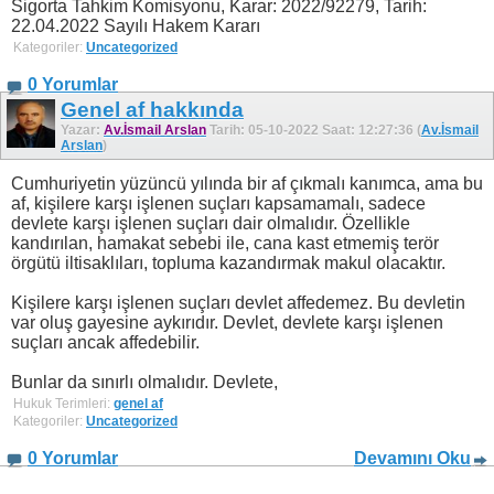
Sigorta Tahkim Komisyonu, Karar: 2022/92279, Tarih:
22.04.2022 Sayılı Hakem Kararı
Kategoriler:
Uncategorized
0 Yorumlar
Genel af hakkında
Yazar:
Av.İsmail Arslan
Tarih: 05-10-2022 Saat: 12:27:36 (
Av.İsmail
Arslan
)
Cumhuriyetin yüzüncü yılında bir af çıkmalı kanımca, ama bu
af, kişilere karşı işlenen suçları kapsamamalı, sadece
devlete karşı işlenen suçları dair olmalıdır. Özellikle
kandırılan, hamakat sebebi ile, cana kast etmemiş terör
örgütü iltisaklıları, topluma kazandırmak makul olacaktır.
Kişilere karşı işlenen suçları devlet affedemez. Bu devletin
var oluş gayesine aykırıdır. Devlet, devlete karşı işlenen
suçları ancak affedebilir.
Bunlar da sınırlı olmalıdır. Devlete,
Hukuk Terimleri:
genel af
Kategoriler:
Uncategorized
0 Yorumlar
Devamını Oku