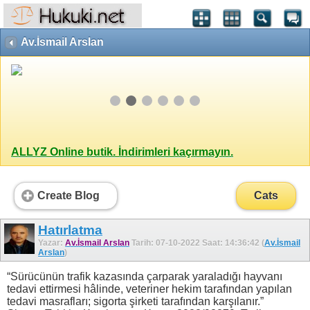
Av.İsmail Arslan
ALLYZ Online butik. İndirimleri kaçırmayın.
Create Blog
Cats
Hatırlatma
Yazar:
Av.İsmail Arslan
Tarih: 07-10-2022 Saat: 14:36:42 (
Av.İsmail
Arslan
)
“Sürücünün trafik kazasında çarparak yaraladığı hayvanı
tedavi ettirmesi hâlinde, veteriner hekim tarafından yapılan
tedavi masrafları; sigorta şirketi tarafından karşılanır.”