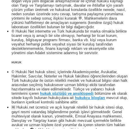
doğan veya yeni doğacak anlaşmazlıklar ile içtihat hukuku kaynağı
olan Yargı ve Yargılamayı tartışmak, davalar ve ihtilaflar için yararlı
çözüm yolları üretmek ve hukuksal konularda özellikle nerede, nasıl,
neden soruları üzerinde soru cevap, tartışma paylaşma yorumlama
yöntemi ile sebep sonuç ilişkisi kurarak 💬, Mahkemelerin dava
yükünü hafifletmeyi de amaçlayan suigeneris (kendine özgü) hukuk
laboratuarı özellikleri bulunan bir bilgi dağarcığıdır.
® Hukuki Net internette ve Türk hukukunda bir marka olmakla birlikte
ticaret veya iş amaçlı bir site olmayıp, herhangi bir ticari kurum,
kuruluş, bilgisayar programı firması, banka vb. kişi veya kurum
veyahut herhangi politik veyahut siyasi bir kuruluş tarafından
desteklenmemekte, finans kaynağı reklam ve ekseriyetle site
yönetimi olan Adalet sistemine adanmış bir servistir.
HUKUK
© Hukuki Net hukuk sitesi; içlerinde Akademisyenler, Avukatlar,
Hakimler, Savcılar, Noterler ve Hukuk fakültesi öğrencilerinden oluşan
Türk hukukçular ile üstün nitelikli meslek ve hukuksal bilgisi olan halk
arasından seçilmiş hukuksever uzman bilirkişi ekibi tarafından
hazırlanmakta ve idare edilmektedir. Türkçe ve yabancı hukuk
terimlerini içeren
hukuk sözlüğü ve ansiklopedi
bölümüne ek olarak
sitede kayıtlı bulunan hukukçulara ait
hukukçu blogları
mevcut olup,
bunların içeriksel kontrolü sahibine aittir.
🆓 Hukuki.net ücretsiz ve açık kaynak nitelikli bir hukuk sitesi olup,
gayri resmi vatandaş bilgilendirme portalı işlevi görmektedir. Genel
muhteviyat olarak kanun, yönetmelik, Emsal Anayasa mahkemesi,
Danıştay ve Yargıtay kararı gibi hukuki mevzuat içermekle birlikte
avukat ve uzman kişilere özel yorumlar da içeren sitenin tüm hakları