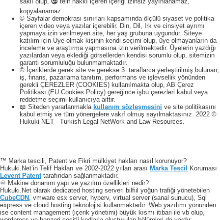
saklı olup, 🕲 telif hakkı içeren içeriği izinsiz yayınlanamaz,
kopyalanamaz.
© Sayfalar demokrasi sınırları kapsamında ölçülü siyaset ve politika
içeren video veya yazılar içerebilir. Din, Dil, Irk ve cinsiyet ayrımı
yapmaya izin verilmeyen site, her yaş grubuna uygundur. Siteye
katılım için Üye olmak kişinin kendi seçimi olup, üye olmayanların da
inceleme ve araştırma yapmasına izin verilmektedir. Üyelerin yazdığı
yazılardan veya eklediği görsellerden kendisi sorumlu olup, sitemizin
garanti sorumluluğu bulunmamaktadır.
© İçeriklerde gerek site ve gerekse 3. taraflarca yerleştirilmiş bulunan,
iş, finans, pazarlama tanıtım, performans ve işlevsellik yönünden
gerekli ÇEREZLER (COOKIES) kullanılmakta olup, AB Çerez
Politikası (EU Cookies Policy) gereğince işbu çerezleri kabul veya
reddetme seçimi kullanıcıya aittir.
📖 Siteden yararlanmakla
kullanım sözleşmesini
ve site politikasını
kabul etmiş ve tüm yönergelere vakıf olmuş sayılmaktasınız. 2022 ©
Hukuki NET - Turkish Legal NetWork and Law Resources.
™ Marka tescili, Patent ve Fikri mülkiyet hakları nasıl korunuyor?
Hukuki.Net’in Telif Hakları ve 2002-2022 yılları arası
Marka Tescil
Koruması
Levent Patent
tarafından sağlanmaktadır.
♾️ Makine donanım yapı ve yazılım özellikleri nedir?
Hukuki.Net olarak dedicated hosting serveri bilfiil yoğun trafiği yönetebilen
CubeCDN
, vmware esx server, hyperv, virtual server (sanal sunucu), Sql
express ve cloud hosting teknolojisi kullanmaktadır. Web yazılımı yönünden
ise content management (içerik yönetimi) büyük kısmı itibari ile vb olup,
wordpress ve benzeri çeşitli kodlarla oluşturulan bölümleri de vardır.