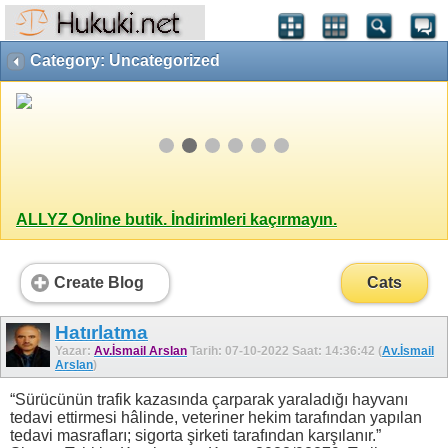
Category: Uncategorized
ALLYZ Online butik. İndirimleri kaçırmayın.
Create Blog
Cats
Hatırlatma
Yazar:
Av.İsmail Arslan
Tarih: 07-10-2022 Saat: 14:36:42 (
Av.İsmail
Arslan
)
“Sürücünün trafik kazasında çarparak yaraladığı hayvanı
tedavi ettirmesi hâlinde, veteriner hekim tarafından yapılan
tedavi masrafları; sigorta şirketi tarafından karşılanır.”