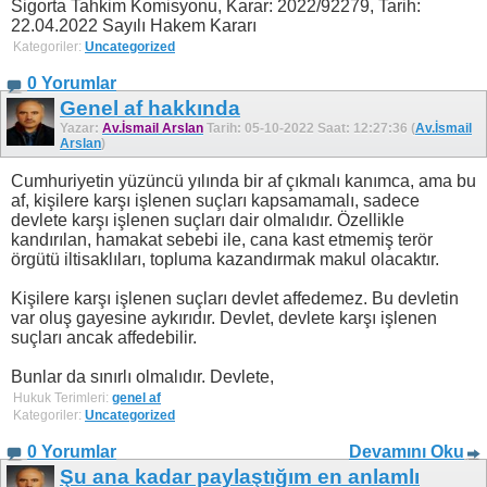
Sigorta Tahkim Komisyonu, Karar: 2022/92279, Tarih:
22.04.2022 Sayılı Hakem Kararı
Kategoriler:
Uncategorized
0 Yorumlar
Genel af hakkında
Yazar:
Av.İsmail Arslan
Tarih: 05-10-2022 Saat: 12:27:36 (
Av.İsmail
Arslan
)
Cumhuriyetin yüzüncü yılında bir af çıkmalı kanımca, ama bu
af, kişilere karşı işlenen suçları kapsamamalı, sadece
devlete karşı işlenen suçları dair olmalıdır. Özellikle
kandırılan, hamakat sebebi ile, cana kast etmemiş terör
örgütü iltisaklıları, topluma kazandırmak makul olacaktır.
Kişilere karşı işlenen suçları devlet affedemez. Bu devletin
var oluş gayesine aykırıdır. Devlet, devlete karşı işlenen
suçları ancak affedebilir.
Bunlar da sınırlı olmalıdır. Devlete,
Hukuk Terimleri:
genel af
Kategoriler:
Uncategorized
0 Yorumlar
Devamını Oku
Şu ana kadar paylaştığım en anlamlı