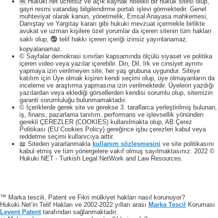
🆓 Hukuki.net ücretsiz ve açık kaynak nitelikli bir hukuk sitesi olup,
gayri resmi vatandaş bilgilendirme portalı işlevi görmektedir. Genel
muhteviyat olarak kanun, yönetmelik, Emsal Anayasa mahkemesi,
Danıştay ve Yargıtay kararı gibi hukuki mevzuat içermekle birlikte
avukat ve uzman kişilere özel yorumlar da içeren sitenin tüm hakları
saklı olup, 🕲 telif hakkı içeren içeriği izinsiz yayınlanamaz,
kopyalanamaz.
© Sayfalar demokrasi sınırları kapsamında ölçülü siyaset ve politika
içeren video veya yazılar içerebilir. Din, Dil, Irk ve cinsiyet ayrımı
yapmaya izin verilmeyen site, her yaş grubuna uygundur. Siteye
katılım için Üye olmak kişinin kendi seçimi olup, üye olmayanların da
inceleme ve araştırma yapmasına izin verilmektedir. Üyelerin yazdığı
yazılardan veya eklediği görsellerden kendisi sorumlu olup, sitemizin
garanti sorumluluğu bulunmamaktadır.
© İçeriklerde gerek site ve gerekse 3. taraflarca yerleştirilmiş bulunan,
iş, finans, pazarlama tanıtım, performans ve işlevsellik yönünden
gerekli ÇEREZLER (COOKIES) kullanılmakta olup, AB Çerez
Politikası (EU Cookies Policy) gereğince işbu çerezleri kabul veya
reddetme seçimi kullanıcıya aittir.
📖 Siteden yararlanmakla
kullanım sözleşmesini
ve site politikasını
kabul etmiş ve tüm yönergelere vakıf olmuş sayılmaktasınız. 2022 ©
Hukuki NET - Turkish Legal NetWork and Law Resources.
™ Marka tescili, Patent ve Fikri mülkiyet hakları nasıl korunuyor?
Hukuki.Net’in Telif Hakları ve 2002-2022 yılları arası
Marka Tescil
Koruması
Levent Patent
tarafından sağlanmaktadır.