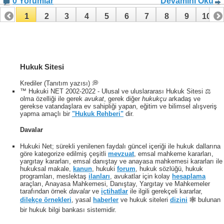
0 Yorumlar
Devamını Oku
1
2
3
4
5
6
7
8
9
10
11
12
13
14
15
16
17
Hukuk Sitesi
Krediler (Tanıtım yazısı) 💭
™ Hukuki NET 2002-2022 - Ulusal ve uluslararası Hukuk Sitesi ⚖️
olma özelliği ile gerek
avukat
, gerek diğer
hukukçu
arkadaş ve
gerekse vatandaşlara ev sahipliği yapan, eğitim ve bilimsel alışveriş
yapma amaçlı bir
"Hukuk Rehberi"
dir.
Davalar
Hukuki Net; sürekli yenilenen faydalı güncel içeriği ile hukuk dallarına
göre kategorize edilmiş çeşitli
mevzuat
, emsal mahkeme kararları,
yargıtay kararları, emsal danıştay ve anayasa mahkemesi kararları ile
hukuksal makale,
kanun
, hukuki
forum
, hukuk sözlüğü, hukuk
programları, meslektaş
ilanları
, avukatlar için kolay
hesaplama
araçları, Anayasa Mahkemesi, Danıştay, Yargıtay ve Mahkemeler
tarafından örnek
davalar
ve
içtihatlar
ile ilgili gerekçeli kararlar,
dilekçe örnekleri
, yasal
haberler
ve hukuk siteleri
dizini
🕸 bulunan
bir hukuk bilgi bankası sistemidir.