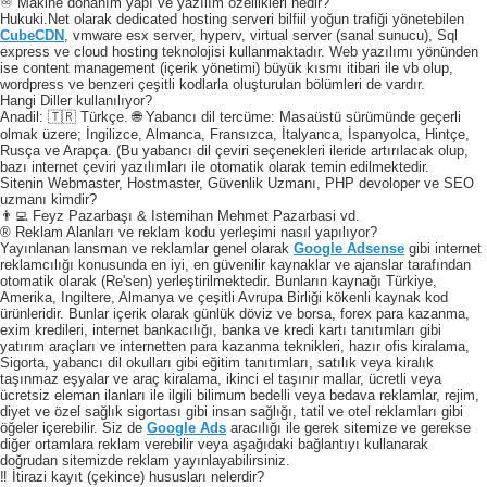
♾️ Makine donanım yapı ve yazılım özellikleri nedir?
Hukuki.Net olarak dedicated hosting serveri bilfiil yoğun trafiği yönetebilen
CubeCDN
, vmware esx server, hyperv, virtual server (sanal sunucu), Sql
express ve cloud hosting teknolojisi kullanmaktadır. Web yazılımı yönünden
ise content management (içerik yönetimi) büyük kısmı itibari ile vb olup,
wordpress ve benzeri çeşitli kodlarla oluşturulan bölümleri de vardır.
Hangi Diller kullanılıyor?
Anadil: 🇹🇷 Türkçe. 🌐 Yabancı dil tercüme: Masaüstü sürümünde geçerli
olmak üzere; İngilizce, Almanca, Fransızca, İtalyanca, İspanyolca, Hintçe,
Rusça ve Arapça. (Bu yabancı dil çeviri seçenekleri ileride artırılacak olup,
bazı internet çeviri yazılımları ile otomatik olarak temin edilmektedir.
Sitenin Webmaster, Hostmaster, Güvenlik Uzmanı, PHP devoloper ve SEO
uzmanı kimdir?
👨‍💻 Feyz Pazarbaşı & Istemihan Mehmet Pazarbasi vd.
® Reklam Alanları ve reklam kodu yerleşimi nasıl yapılıyor?
Yayınlanan lansman ve reklamlar genel olarak
Google Adsense
gibi internet
reklamcılığı konusunda en iyi, en güvenilir kaynaklar ve ajanslar tarafından
otomatik olarak (Re'sen) yerleştirilmektedir. Bunların kaynağı Türkiye,
Amerika, Ingiltere, Almanya ve çeşitli Avrupa Birliği kökenli kaynak kod
ürünleridir. Bunlar içerik olarak günlük döviz ve borsa, forex para kazanma,
exim kredileri, internet bankacılığı, banka ve kredi kartı tanıtımları gibi
yatırım araçları ve internetten para kazanma teknikleri, hazır ofis kiralama,
Sigorta, yabancı dil okulları gibi eğitim tanıtımları, satılık veya kiralık
taşınmaz eşyalar ve araç kiralama, ikinci el taşınır mallar, ücretli veya
ücretsiz eleman ilanları ile ilgili bilimum bedelli veya bedava reklamlar, rejim,
diyet ve özel sağlık sigortası gibi insan sağlığı, tatil ve otel reklamları gibi
öğeler içerebilir. Siz de
Google Ads
aracılığı ile gerek sitemize ve gerekse
diğer ortamlara reklam verebilir veya aşağıdaki bağlantıyı kullanarak
doğrudan sitemizde reklam yayınlayabilirsiniz.
‼️ İtirazi kayıt (çekince) hususları nelerdir?