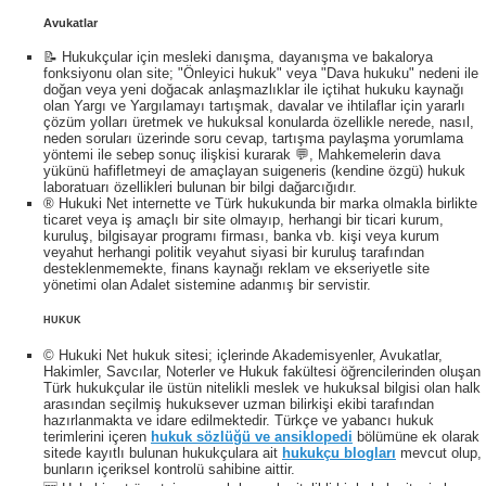
Avukatlar
📝 Hukukçular için mesleki danışma, dayanışma ve bakalorya
fonksiyonu olan site; "Önleyici hukuk" veya "Dava hukuku" nedeni ile
doğan veya yeni doğacak anlaşmazlıklar ile içtihat hukuku kaynağı
olan Yargı ve Yargılamayı tartışmak, davalar ve ihtilaflar için yararlı
çözüm yolları üretmek ve hukuksal konularda özellikle nerede, nasıl,
neden soruları üzerinde soru cevap, tartışma paylaşma yorumlama
yöntemi ile sebep sonuç ilişkisi kurarak 💬, Mahkemelerin dava
yükünü hafifletmeyi de amaçlayan suigeneris (kendine özgü) hukuk
laboratuarı özellikleri bulunan bir bilgi dağarcığıdır.
® Hukuki Net internette ve Türk hukukunda bir marka olmakla birlikte
ticaret veya iş amaçlı bir site olmayıp, herhangi bir ticari kurum,
kuruluş, bilgisayar programı firması, banka vb. kişi veya kurum
veyahut herhangi politik veyahut siyasi bir kuruluş tarafından
desteklenmemekte, finans kaynağı reklam ve ekseriyetle site
yönetimi olan Adalet sistemine adanmış bir servistir.
HUKUK
© Hukuki Net hukuk sitesi; içlerinde Akademisyenler, Avukatlar,
Hakimler, Savcılar, Noterler ve Hukuk fakültesi öğrencilerinden oluşan
Türk hukukçular ile üstün nitelikli meslek ve hukuksal bilgisi olan halk
arasından seçilmiş hukuksever uzman bilirkişi ekibi tarafından
hazırlanmakta ve idare edilmektedir. Türkçe ve yabancı hukuk
terimlerini içeren
hukuk sözlüğü ve ansiklopedi
bölümüne ek olarak
sitede kayıtlı bulunan hukukçulara ait
hukukçu blogları
mevcut olup,
bunların içeriksel kontrolü sahibine aittir.