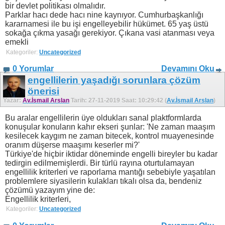
bir devlet politikası olmalıdır.
Parklar hacı dede hacı nine kaynıyor. Cumhurbaşkanlığı
kararnamesi ile bu işi engelleyebilir hükümet. 65 yaş üstü
sokağa çıkma yasağı gerekiyor. Çıkana vasi atanması veya
emekli
Kategoriler:
Uncategorized
0 Yorumlar
Devamını Oku
engellilerin yaşadığı sorunlara çözüm
önerisi
Yazar:
Av.İsmail Arslan
Tarih: 27-11-2019 Saat: 10:29:42 (
Av.İsmail Arslan
)
Bu aralar engellilerin üye oldukları sanal plaktformlarda
konuşular konuların kahır ekseri şunlar: 'Ne zaman maaşım
kesilecek kaygım ne zaman bitecek, kontrol muayenesinde
oranım düşerse maaşımı keserler mi?'
Türkiye'de hiçbir iktidar döneminde engelli bireyler bu kadar
tedirgin edilmemişlerdi. Bir türlü rayına oturtulamayan
engellilik kriterleri ve raporlama mantığı sebebiyle yaşatılan
problemlere siyasilerin kulakları tıkalı olsa da, bendeniz
çözümü yazayım yine de:
Engellilik kriterleri,
Kategoriler:
Uncategorized