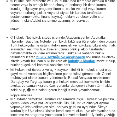
® Hukuki Net internette ve Türk hukukunda bir marka olmakla birlikte
ticaret veya iş amaçlı bir site olmayıp, herhangi bir ticari kurum,
kuruluş, bilgisayar programı firması, banka vb. kişi veya kurum
veyahut herhangi politik veyahut siyasi bir kuruluş tarafından
desteklenmemekte, finans kaynağı reklam ve ekseriyetle site
yönetimi olan Adalet sistemine adanmış bir servistir.
HUKUK
© Hukuki Net hukuk sitesi; içlerinde Akademisyenler, Avukatlar,
Hakimler, Savcılar, Noterler ve Hukuk fakültesi öğrencilerinden oluşan
Türk hukukçular ile üstün nitelikli meslek ve hukuksal bilgisi olan halk
arasından seçilmiş hukuksever uzman bilirkişi ekibi tarafından
hazırlanmakta ve idare edilmektedir. Türkçe ve yabancı hukuk
terimlerini içeren
hukuk sözlüğü ve ansiklopedi
bölümüne ek olarak
sitede kayıtlı bulunan hukukçulara ait
hukukçu blogları
mevcut olup,
bunların içeriksel kontrolü sahibine aittir.
🆓 Hukuki.net ücretsiz ve açık kaynak nitelikli bir hukuk sitesi olup,
gayri resmi vatandaş bilgilendirme portalı işlevi görmektedir. Genel
muhteviyat olarak kanun, yönetmelik, Emsal Anayasa mahkemesi,
Danıştay ve Yargıtay kararı gibi hukuki mevzuat içermekle birlikte
avukat ve uzman kişilere özel yorumlar da içeren sitenin tüm hakları
saklı olup, 🕲 telif hakkı içeren içeriği izinsiz yayınlanamaz,
kopyalanamaz.
© Sayfalar demokrasi sınırları kapsamında ölçülü siyaset ve politika
içeren video veya yazılar içerebilir. Din, Dil, Irk ve cinsiyet ayrımı
yapmaya izin verilmeyen site, her yaş grubuna uygundur. Siteye
katılım için Üye olmak kişinin kendi seçimi olup, üye olmayanların da
inceleme ve araştırma yapmasına izin verilmektedir. Üyelerin yazdığı