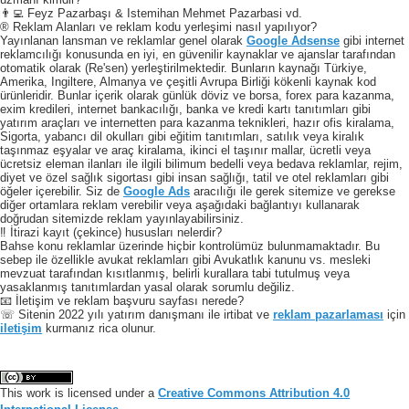
👨‍💻 Feyz Pazarbaşı & Istemihan Mehmet Pazarbasi vd.
® Reklam Alanları ve reklam kodu yerleşimi nasıl yapılıyor?
Yayınlanan lansman ve reklamlar genel olarak
Google Adsense
gibi internet
reklamcılığı konusunda en iyi, en güvenilir kaynaklar ve ajanslar tarafından
otomatik olarak (Re'sen) yerleştirilmektedir. Bunların kaynağı Türkiye,
Amerika, Ingiltere, Almanya ve çeşitli Avrupa Birliği kökenli kaynak kod
ürünleridir. Bunlar içerik olarak günlük döviz ve borsa, forex para kazanma,
exim kredileri, internet bankacılığı, banka ve kredi kartı tanıtımları gibi
yatırım araçları ve internetten para kazanma teknikleri, hazır ofis kiralama,
Sigorta, yabancı dil okulları gibi eğitim tanıtımları, satılık veya kiralık
taşınmaz eşyalar ve araç kiralama, ikinci el taşınır mallar, ücretli veya
ücretsiz eleman ilanları ile ilgili bilimum bedelli veya bedava reklamlar, rejim,
diyet ve özel sağlık sigortası gibi insan sağlığı, tatil ve otel reklamları gibi
öğeler içerebilir. Siz de
Google Ads
aracılığı ile gerek sitemize ve gerekse
diğer ortamlara reklam verebilir veya aşağıdaki bağlantıyı kullanarak
doğrudan sitemizde reklam yayınlayabilirsiniz.
‼️ İtirazi kayıt (çekince) hususları nelerdir?
Bahse konu reklamlar üzerinde hiçbir kontrolümüz bulunmamaktadır. Bu
sebep ile özellikle avukat reklamları gibi Avukatlık kanunu vs. mesleki
mevzuat tarafından kısıtlanmış, belirli kurallara tabi tutulmuş veya
yasaklanmış tanıtımlardan yasal olarak sorumlu değiliz.
📧 İletişim ve reklam başvuru sayfası nerede?
☏ Sitenin 2022 yılı yatırım danışmanı ile irtibat ve
reklam pazarlaması
için
iletişim
kurmanız rica olunur.
This work is licensed under a
Creative Commons Attribution 4.0