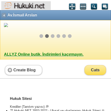
Av.İsmail Arslan
ALLYZ Online butik. İndirimleri kaçırmayın.
Create Blog
Cats
Hukuk Sitesi
Krediler (Tanıtım yazısı) 💭
™ Hukuki NET 2002-2022 - Ulusal ve uluslararası Hukuk Sitesi ⚖️