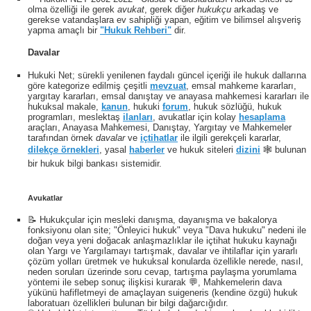
olma özelliği ile gerek
avukat
, gerek diğer
hukukçu
arkadaş ve
gerekse vatandaşlara ev sahipliği yapan, eğitim ve bilimsel alışveriş
yapma amaçlı bir
"Hukuk Rehberi"
dir.
Davalar
Hukuki Net; sürekli yenilenen faydalı güncel içeriği ile hukuk dallarına
göre kategorize edilmiş çeşitli
mevzuat
, emsal mahkeme kararları,
yargıtay kararları, emsal danıştay ve anayasa mahkemesi kararları ile
hukuksal makale,
kanun
, hukuki
forum
, hukuk sözlüğü, hukuk
programları, meslektaş
ilanları
, avukatlar için kolay
hesaplama
araçları, Anayasa Mahkemesi, Danıştay, Yargıtay ve Mahkemeler
tarafından örnek
davalar
ve
içtihatlar
ile ilgili gerekçeli kararlar,
dilekçe örnekleri
, yasal
haberler
ve hukuk siteleri
dizini
🕸 bulunan
bir hukuk bilgi bankası sistemidir.
Avukatlar
📝 Hukukçular için mesleki danışma, dayanışma ve bakalorya
fonksiyonu olan site; "Önleyici hukuk" veya "Dava hukuku" nedeni ile
doğan veya yeni doğacak anlaşmazlıklar ile içtihat hukuku kaynağı
olan Yargı ve Yargılamayı tartışmak, davalar ve ihtilaflar için yararlı
çözüm yolları üretmek ve hukuksal konularda özellikle nerede, nasıl,
neden soruları üzerinde soru cevap, tartışma paylaşma yorumlama
yöntemi ile sebep sonuç ilişkisi kurarak 💬, Mahkemelerin dava
yükünü hafifletmeyi de amaçlayan suigeneris (kendine özgü) hukuk
laboratuarı özellikleri bulunan bir bilgi dağarcığıdır.