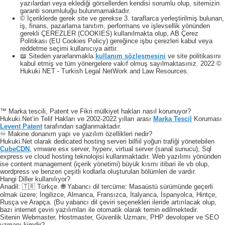
yazılardan veya eklediği görsellerden kendisi sorumlu olup, sitemizin
garanti sorumluluğu bulunmamaktadır.
© İçeriklerde gerek site ve gerekse 3. taraflarca yerleştirilmiş bulunan,
iş, finans, pazarlama tanıtım, performans ve işlevsellik yönünden
gerekli ÇEREZLER (COOKIES) kullanılmakta olup, AB Çerez
Politikası (EU Cookies Policy) gereğince işbu çerezleri kabul veya
reddetme seçimi kullanıcıya aittir.
📖 Siteden yararlanmakla
kullanım sözleşmesini
ve site politikasını
kabul etmiş ve tüm yönergelere vakıf olmuş sayılmaktasınız. 2022 ©
Hukuki NET - Turkish Legal NetWork and Law Resources.
™ Marka tescili, Patent ve Fikri mülkiyet hakları nasıl korunuyor?
Hukuki.Net’in Telif Hakları ve 2002-2022 yılları arası
Marka Tescil
Koruması
Levent Patent
tarafından sağlanmaktadır.
♾️ Makine donanım yapı ve yazılım özellikleri nedir?
Hukuki.Net olarak dedicated hosting serveri bilfiil yoğun trafiği yönetebilen
CubeCDN
, vmware esx server, hyperv, virtual server (sanal sunucu), Sql
express ve cloud hosting teknolojisi kullanmaktadır. Web yazılımı yönünden
ise content management (içerik yönetimi) büyük kısmı itibari ile vb olup,
wordpress ve benzeri çeşitli kodlarla oluşturulan bölümleri de vardır.
Hangi Diller kullanılıyor?
Anadil: 🇹🇷 Türkçe. 🌐 Yabancı dil tercüme: Masaüstü sürümünde geçerli
olmak üzere; İngilizce, Almanca, Fransızca, İtalyanca, İspanyolca, Hintçe,
Rusça ve Arapça. (Bu yabancı dil çeviri seçenekleri ileride artırılacak olup,
bazı internet çeviri yazılımları ile otomatik olarak temin edilmektedir.
Sitenin Webmaster, Hostmaster, Güvenlik Uzmanı, PHP devoloper ve SEO
uzmanı kimdir?