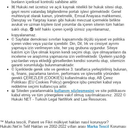
bunların içeriksel kontrolü sahibine aittir.
🆓 Hukuki.net ücretsiz ve açık kaynak nitelikli bir hukuk sitesi olup,
gayri resmi vatandaş bilgilendirme portalı işlevi görmektedir. Genel
muhteviyat olarak kanun, yönetmelik, Emsal Anayasa mahkemesi,
Danıştay ve Yargıtay kararı gibi hukuki mevzuat içermekle birlikte
avukat ve uzman kişilere özel yorumlar da içeren sitenin tüm hakları
saklı olup, 🕲 telif hakkı içeren içeriği izinsiz yayınlanamaz,
kopyalanamaz.
© Sayfalar demokrasi sınırları kapsamında ölçülü siyaset ve politika
içeren video veya yazılar içerebilir. Din, Dil, Irk ve cinsiyet ayrımı
yapmaya izin verilmeyen site, her yaş grubuna uygundur. Siteye
katılım için Üye olmak kişinin kendi seçimi olup, üye olmayanların da
inceleme ve araştırma yapmasına izin verilmektedir. Üyelerin yazdığı
yazılardan veya eklediği görsellerden kendisi sorumlu olup, sitemizin
garanti sorumluluğu bulunmamaktadır.
© İçeriklerde gerek site ve gerekse 3. taraflarca yerleştirilmiş bulunan,
iş, finans, pazarlama tanıtım, performans ve işlevsellik yönünden
gerekli ÇEREZLER (COOKIES) kullanılmakta olup, AB Çerez
Politikası (EU Cookies Policy) gereğince işbu çerezleri kabul veya
reddetme seçimi kullanıcıya aittir.
📖 Siteden yararlanmakla
kullanım sözleşmesini
ve site politikasını
kabul etmiş ve tüm yönergelere vakıf olmuş sayılmaktasınız. 2022 ©
Hukuki NET - Turkish Legal NetWork and Law Resources.
™ Marka tescili, Patent ve Fikri mülkiyet hakları nasıl korunuyor?
Hukuki.Net’in Telif Hakları ve 2002-2022 yılları arası
Marka Tescil
Koruması