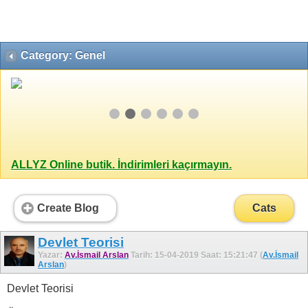
Category: Genel
ALLYZ Online butik. İndirimleri kaçırmayın.
Create Blog
Cats
Devlet Teorisi
Yazar:
Av.İsmail Arslan
Tarih: 15-04-2019 Saat: 15:21:47 (
Av.İsmail
Arslan
)
Devlet Teorisi