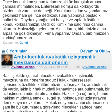
Önce korktuk komşunun tarlamızdaki üç kuruşluk arpayı
çalması ihtimalinden. Enteresanı komşu da korkuyordu
bizden; atı vardı, bir de ineği. Korkularımızdan yaşamlarımız
çekilmez hale gelince dedikodusunu yapmaya başladık
halimizin. Duydu uyanığın biri haliyle ve zıpladı üstüne
kondu korkularımızın. Dedi ki: 'Kim kime saldırırsa canına
okurum. Haksızlığa gelemem. Akıllı durun, birbirinizin atına
arpasına göz dikmeyin. Fena yaparım.' Ondan, birbirimizden
korktuğumuzdan
Kategoriler:
Genel
0 Yorumlar
Devamını Oku
Arabuluculuk avukatlık uzlaştırıcılık
mevzusuna dair önerim
Yazar:
Av.İsmail Arslan
Tarih: 27-03-2019 Saat: 13:21:03 (
Av.İsmail Arslan
)
Basit şekilde şu arabuluculuk avukatlık uzlaştırıcılık
mevzusuna dair önerim şudur: Hukuk müessesesi
içerisinde, özellikle kültürümüzde uzlaşmak da, ara bulmak
da vardır, lakin bir hak müdafii kanaatimce ara bulmamalı, bir
uzlaştırıcı da müdafii olmamalıdır. Haksızlığa uğramış birinin
hakkını müdafaa etmek ile, gel şu noktada sizi uzlaştırayım
demek ayrı mevzulardır. Hukuk nosyonu sahibi olunması ön
şartı ile bu kurumlarda görevlendirilecekler, sadece hangi
alanı tercih etti iseler, o alanda çalışmalıdırlar.