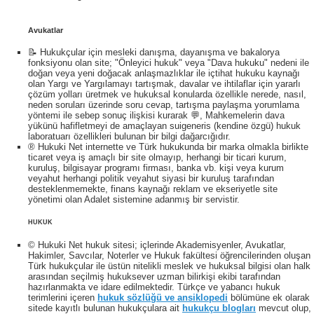
Avukatlar
📝 Hukukçular için mesleki danışma, dayanışma ve bakalorya
fonksiyonu olan site; "Önleyici hukuk" veya "Dava hukuku" nedeni ile
doğan veya yeni doğacak anlaşmazlıklar ile içtihat hukuku kaynağı
olan Yargı ve Yargılamayı tartışmak, davalar ve ihtilaflar için yararlı
çözüm yolları üretmek ve hukuksal konularda özellikle nerede, nasıl,
neden soruları üzerinde soru cevap, tartışma paylaşma yorumlama
yöntemi ile sebep sonuç ilişkisi kurarak 💬, Mahkemelerin dava
yükünü hafifletmeyi de amaçlayan suigeneris (kendine özgü) hukuk
laboratuarı özellikleri bulunan bir bilgi dağarcığıdır.
® Hukuki Net internette ve Türk hukukunda bir marka olmakla birlikte
ticaret veya iş amaçlı bir site olmayıp, herhangi bir ticari kurum,
kuruluş, bilgisayar programı firması, banka vb. kişi veya kurum
veyahut herhangi politik veyahut siyasi bir kuruluş tarafından
desteklenmemekte, finans kaynağı reklam ve ekseriyetle site
yönetimi olan Adalet sistemine adanmış bir servistir.
HUKUK
© Hukuki Net hukuk sitesi; içlerinde Akademisyenler, Avukatlar,
Hakimler, Savcılar, Noterler ve Hukuk fakültesi öğrencilerinden oluşan
Türk hukukçular ile üstün nitelikli meslek ve hukuksal bilgisi olan halk
arasından seçilmiş hukuksever uzman bilirkişi ekibi tarafından
hazırlanmakta ve idare edilmektedir. Türkçe ve yabancı hukuk
terimlerini içeren
hukuk sözlüğü ve ansiklopedi
bölümüne ek olarak
sitede kayıtlı bulunan hukukçulara ait
hukukçu blogları
mevcut olup,