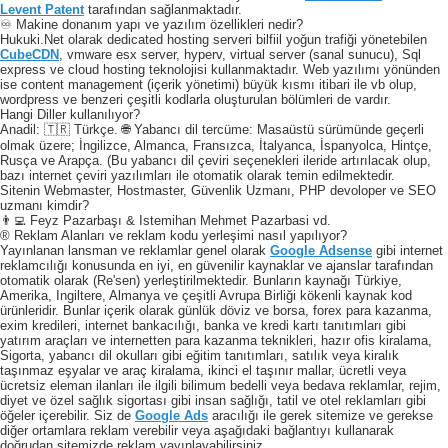
Levent Patent
tarafından sağlanmaktadır.
♾️ Makine donanım yapı ve yazılım özellikleri nedir?
Hukuki.Net olarak dedicated hosting serveri bilfiil yoğun trafiği yönetebilen
CubeCDN
, vmware esx server, hyperv, virtual server (sanal sunucu), Sql
express ve cloud hosting teknolojisi kullanmaktadır. Web yazılımı yönünden
ise content management (içerik yönetimi) büyük kısmı itibari ile vb olup,
wordpress ve benzeri çeşitli kodlarla oluşturulan bölümleri de vardır.
Hangi Diller kullanılıyor?
Anadil: 🇹🇷 Türkçe. 🌐 Yabancı dil tercüme: Masaüstü sürümünde geçerli
olmak üzere; İngilizce, Almanca, Fransızca, İtalyanca, İspanyolca, Hintçe,
Rusça ve Arapça. (Bu yabancı dil çeviri seçenekleri ileride artırılacak olup,
bazı internet çeviri yazılımları ile otomatik olarak temin edilmektedir.
Sitenin Webmaster, Hostmaster, Güvenlik Uzmanı, PHP devoloper ve SEO
uzmanı kimdir?
👨‍💻 Feyz Pazarbaşı & Istemihan Mehmet Pazarbasi vd.
® Reklam Alanları ve reklam kodu yerleşimi nasıl yapılıyor?
Yayınlanan lansman ve reklamlar genel olarak
Google Adsense
gibi internet
reklamcılığı konusunda en iyi, en güvenilir kaynaklar ve ajanslar tarafından
otomatik olarak (Re'sen) yerleştirilmektedir. Bunların kaynağı Türkiye,
Amerika, Ingiltere, Almanya ve çeşitli Avrupa Birliği kökenli kaynak kod
ürünleridir. Bunlar içerik olarak günlük döviz ve borsa, forex para kazanma,
exim kredileri, internet bankacılığı, banka ve kredi kartı tanıtımları gibi
yatırım araçları ve internetten para kazanma teknikleri, hazır ofis kiralama,
Sigorta, yabancı dil okulları gibi eğitim tanıtımları, satılık veya kiralık
taşınmaz eşyalar ve araç kiralama, ikinci el taşınır mallar, ücretli veya
ücretsiz eleman ilanları ile ilgili bilimum bedelli veya bedava reklamlar, rejim,
diyet ve özel sağlık sigortası gibi insan sağlığı, tatil ve otel reklamları gibi
öğeler içerebilir. Siz de
Google Ads
aracılığı ile gerek sitemize ve gerekse
diğer ortamlara reklam verebilir veya aşağıdaki bağlantıyı kullanarak
doğrudan sitemizde reklam yayınlayabilirsiniz.