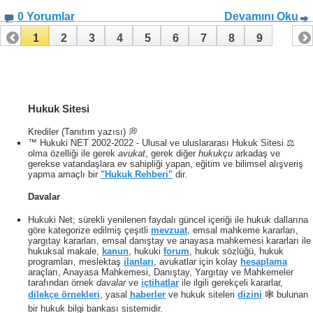
0 Yorumlar
Devamını Oku
1
2
3
4
5
6
7
8
9
Hukuk Sitesi
Krediler (Tanıtım yazısı) 💭
™ Hukuki NET 2002-2022 - Ulusal ve uluslararası Hukuk Sitesi ⚖️
olma özelliği ile gerek
avukat
, gerek diğer
hukukçu
arkadaş ve
gerekse vatandaşlara ev sahipliği yapan, eğitim ve bilimsel alışveriş
yapma amaçlı bir
"Hukuk Rehberi"
dir.
Davalar
Hukuki Net; sürekli yenilenen faydalı güncel içeriği ile hukuk dallarına
göre kategorize edilmiş çeşitli
mevzuat
, emsal mahkeme kararları,
yargıtay kararları, emsal danıştay ve anayasa mahkemesi kararları ile
hukuksal makale,
kanun
, hukuki
forum
, hukuk sözlüğü, hukuk
programları, meslektaş
ilanları
, avukatlar için kolay
hesaplama
araçları, Anayasa Mahkemesi, Danıştay, Yargıtay ve Mahkemeler
tarafından örnek
davalar
ve
içtihatlar
ile ilgili gerekçeli kararlar,
dilekçe örnekleri
, yasal
haberler
ve hukuk siteleri
dizini
🕸 bulunan
bir hukuk bilgi bankası sistemidir.