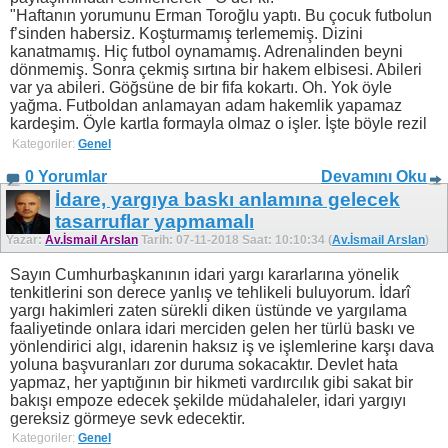
"Haftanın yorumunu Erman Toroğlu yaptı. Bu çocuk futbolun
f’sinden habersiz. Koşturmamış terlememiş. Dizini
kanatmamış. Hiç futbol oynamamış. Adrenalinden beyni
dönmemiş. Sonra çekmiş sırtına bir hakem elbisesi. Abileri
var ya abileri. Göğsüne de bir fifa kokartı. Oh. Yok öyle
yağma. Futboldan anlamayan adam hakemlik yapamaz
kardeşim. Öyle kartla formayla olmaz o işler. İşte böyle rezil
Kategoriler:
Genel
0 Yorumlar
Devamını Oku
İdare, yargıya baskı anlamına gelecek
tasarruflar yapmamalı
Yazar:
Av.İsmail Arslan
Tarih: 07-11-2018 Saat: 10:10:34 (
Av.İsmail Arslan
)
Sayın Cumhurbaşkanının idari yargı kararlarına yönelik
tenkitlerini son derece yanlış ve tehlikeli buluyorum. İdarî
yargı hakimleri zaten sürekli diken üstünde ve yargılama
faaliyetinde onlara idari merciden gelen her türlü baskı ve
yönlendirici algı, idarenin haksız iş ve işlemlerine karşı dava
yoluna başvuranları zor duruma sokacaktır. Devlet hata
yapmaz, her yaptığının bir hikmeti vardırcılık gibi sakat bir
bakışı empoze edecek şekilde müdahaleler, idari yargıyı
gereksiz görmeye sevk edecektir.
Kategoriler:
Genel