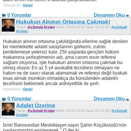
Kategoriler:
Genel
0 Yorumlar
Devamını Oku
Hukukun Alnının Ortasına Çakmak!
Yazar:
Av.İsmail Arslan
Tarih: 15-03-2019 Saat: 10:15:03 (
Av.İsmail
Arslan
)
Hukukun alnının ortasına çakıldığında ellerine sağlık denilen
bir memlekette adalet saraylarının görkemi, zulmü
perdelemeye yetersiz kalır. 25li yaşlarda gençleri hüküm
makamına yerleştirmenin adı, ama canım onun referesi
sağlam oluyorsa, işte hukukun alnının ortasına çakmak bu
olmuş oluyor. En az 5 yıl avukatlık tecrübesi olmayanı ne
hakim ne de savcı olarak atamamak ve refereyi değil liyakatı
esas almak mümkün olmadıkça da kürsülerden adaletin
tecellisini beklemek ancak ardniyetlilik ile şerh
Kategoriler:
Genel
0 Yorumlar
Devamını Oku
Adalet Üzerine
Yazar:
Av.İsmail Arslan
Tarih: 13-02-2019 Saat: 10:35:20 (
Av.İsmail
Arslan
)
İzmir Barosundan Meslektaşım sayın Şahin Küçüksüslü'nün
paylaşımından esinlenerek " O der ki: