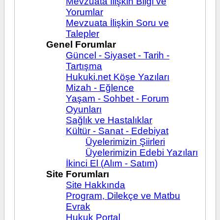
Mevzuata İlişkin Bilgi ve
Yorumlar
Mevzuata İlişkin Soru ve
Talepler
Genel Forumlar
Güncel - Siyaset - Tarih -
Tartışma
Hukuki.net Köşe Yazıları
Mizah - Eğlence
Yaşam - Sohbet - Forum
Oyunları
Sağlık ve Hastalıklar
Kültür - Sanat - Edebiyat
Üyelerimizin Şiirleri
Üyelerimizin Edebi Yazıları
İkinci El (Alım - Satım)
Site Forumları
Site Hakkında
Program, Dilekçe ve Matbu
Evrak
Hukuk Portal