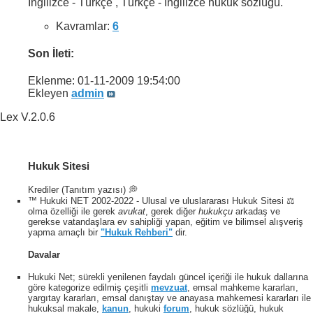
Ingilizce - Türkçe , Türkçe - İngilizce hukuk sözlüğü.
Kavramlar:
6
Son İleti:
Eklenme: 01-11-2009
19:54:00
Ekleyen
admin
Lex V.2.0.6
Hukuk Sitesi
Krediler (Tanıtım yazısı) 💭
™ Hukuki NET 2002-2022 - Ulusal ve uluslararası Hukuk Sitesi ⚖️
olma özelliği ile gerek
avukat
, gerek diğer
hukukçu
arkadaş ve
gerekse vatandaşlara ev sahipliği yapan, eğitim ve bilimsel alışveriş
yapma amaçlı bir
"Hukuk Rehberi"
dir.
Davalar
Hukuki Net; sürekli yenilenen faydalı güncel içeriği ile hukuk dallarına
göre kategorize edilmiş çeşitli
mevzuat
, emsal mahkeme kararları,
yargıtay kararları, emsal danıştay ve anayasa mahkemesi kararları ile
hukuksal makale,
kanun
, hukuki
forum
, hukuk sözlüğü, hukuk