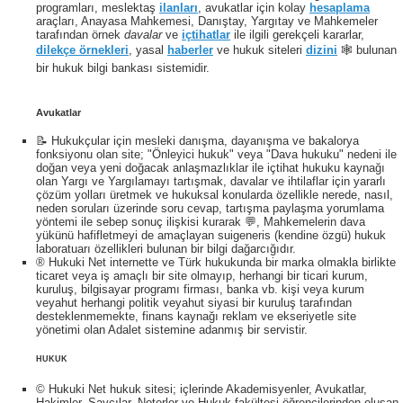
programları, meslektaş
ilanları
, avukatlar için kolay
hesaplama
araçları, Anayasa Mahkemesi, Danıştay, Yargıtay ve Mahkemeler
tarafından örnek
davalar
ve
içtihatlar
ile ilgili gerekçeli kararlar,
dilekçe örnekleri
, yasal
haberler
ve hukuk siteleri
dizini
🕸 bulunan
bir hukuk bilgi bankası sistemidir.
Avukatlar
📝 Hukukçular için mesleki danışma, dayanışma ve bakalorya
fonksiyonu olan site; "Önleyici hukuk" veya "Dava hukuku" nedeni ile
doğan veya yeni doğacak anlaşmazlıklar ile içtihat hukuku kaynağı
olan Yargı ve Yargılamayı tartışmak, davalar ve ihtilaflar için yararlı
çözüm yolları üretmek ve hukuksal konularda özellikle nerede, nasıl,
neden soruları üzerinde soru cevap, tartışma paylaşma yorumlama
yöntemi ile sebep sonuç ilişkisi kurarak 💬, Mahkemelerin dava
yükünü hafifletmeyi de amaçlayan suigeneris (kendine özgü) hukuk
laboratuarı özellikleri bulunan bir bilgi dağarcığıdır.
® Hukuki Net internette ve Türk hukukunda bir marka olmakla birlikte
ticaret veya iş amaçlı bir site olmayıp, herhangi bir ticari kurum,
kuruluş, bilgisayar programı firması, banka vb. kişi veya kurum
veyahut herhangi politik veyahut siyasi bir kuruluş tarafından
desteklenmemekte, finans kaynağı reklam ve ekseriyetle site
yönetimi olan Adalet sistemine adanmış bir servistir.
HUKUK
© Hukuki Net hukuk sitesi; içlerinde Akademisyenler, Avukatlar,
Hakimler, Savcılar, Noterler ve Hukuk fakültesi öğrencilerinden oluşan