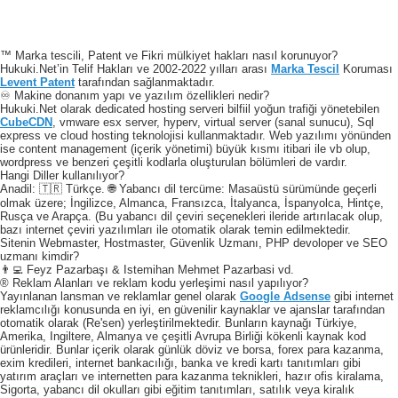
™ Marka tescili, Patent ve Fikri mülkiyet hakları nasıl korunuyor?
Hukuki.Net’in Telif Hakları ve 2002-2022 yılları arası
Marka Tescil
Koruması
Levent Patent
tarafından sağlanmaktadır.
♾️ Makine donanım yapı ve yazılım özellikleri nedir?
Hukuki.Net olarak dedicated hosting serveri bilfiil yoğun trafiği yönetebilen
CubeCDN
, vmware esx server, hyperv, virtual server (sanal sunucu), Sql
express ve cloud hosting teknolojisi kullanmaktadır. Web yazılımı yönünden
ise content management (içerik yönetimi) büyük kısmı itibari ile vb olup,
wordpress ve benzeri çeşitli kodlarla oluşturulan bölümleri de vardır.
Hangi Diller kullanılıyor?
Anadil: 🇹🇷 Türkçe. 🌐 Yabancı dil tercüme: Masaüstü sürümünde geçerli
olmak üzere; İngilizce, Almanca, Fransızca, İtalyanca, İspanyolca, Hintçe,
Rusça ve Arapça. (Bu yabancı dil çeviri seçenekleri ileride artırılacak olup,
bazı internet çeviri yazılımları ile otomatik olarak temin edilmektedir.
Sitenin Webmaster, Hostmaster, Güvenlik Uzmanı, PHP devoloper ve SEO
uzmanı kimdir?
👨‍💻 Feyz Pazarbaşı & Istemihan Mehmet Pazarbasi vd.
® Reklam Alanları ve reklam kodu yerleşimi nasıl yapılıyor?
Yayınlanan lansman ve reklamlar genel olarak
Google Adsense
gibi internet
reklamcılığı konusunda en iyi, en güvenilir kaynaklar ve ajanslar tarafından
otomatik olarak (Re'sen) yerleştirilmektedir. Bunların kaynağı Türkiye,
Amerika, Ingiltere, Almanya ve çeşitli Avrupa Birliği kökenli kaynak kod
ürünleridir. Bunlar içerik olarak günlük döviz ve borsa, forex para kazanma,
exim kredileri, internet bankacılığı, banka ve kredi kartı tanıtımları gibi
yatırım araçları ve internetten para kazanma teknikleri, hazır ofis kiralama,
Sigorta, yabancı dil okulları gibi eğitim tanıtımları, satılık veya kiralık