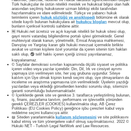
Türk hukukçular ile üstün nitelikli meslek ve hukuksal bilgisi olan halk
arasından seçilmiş hukuksever uzman bilirkişi ekibi tarafından
hazırlanmakta ve idare edilmektedir. Türkçe ve yabancı hukuk
terimlerini içeren
hukuk sözlüğü ve ansiklopedi
bölümüne ek olarak
sitede kayıtlı bulunan hukukçulara ait
hukukçu blogları
mevcut olup,
bunların içeriksel kontrolü sahibine aittir.
🆓 Hukuki.net ücretsiz ve açık kaynak nitelikli bir hukuk sitesi olup,
gayri resmi vatandaş bilgilendirme portalı işlevi görmektedir. Genel
muhteviyat olarak kanun, yönetmelik, Emsal Anayasa mahkemesi,
Danıştay ve Yargıtay kararı gibi hukuki mevzuat içermekle birlikte
avukat ve uzman kişilere özel yorumlar da içeren sitenin tüm hakları
saklı olup, 🕲 telif hakkı içeren içeriği izinsiz yayınlanamaz,
kopyalanamaz.
© Sayfalar demokrasi sınırları kapsamında ölçülü siyaset ve politika
içeren video veya yazılar içerebilir. Din, Dil, Irk ve cinsiyet ayrımı
yapmaya izin verilmeyen site, her yaş grubuna uygundur. Siteye
katılım için Üye olmak kişinin kendi seçimi olup, üye olmayanların da
inceleme ve araştırma yapmasına izin verilmektedir. Üyelerin yazdığı
yazılardan veya eklediği görsellerden kendisi sorumlu olup, sitemizin
garanti sorumluluğu bulunmamaktadır.
© İçeriklerde gerek site ve gerekse 3. taraflarca yerleştirilmiş bulunan,
iş, finans, pazarlama tanıtım, performans ve işlevsellik yönünden
gerekli ÇEREZLER (COOKIES) kullanılmakta olup, AB Çerez
Politikası (EU Cookies Policy) gereğince işbu çerezleri kabul veya
reddetme seçimi kullanıcıya aittir.
📖 Siteden yararlanmakla
kullanım sözleşmesini
ve site politikasını
kabul etmiş ve tüm yönergelere vakıf olmuş sayılmaktasınız. 2022 ©
Hukuki NET - Turkish Legal NetWork and Law Resources.