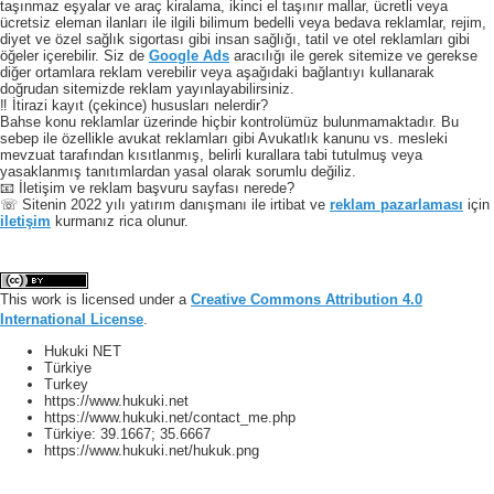
taşınmaz eşyalar ve araç kiralama, ikinci el taşınır mallar, ücretli veya
ücretsiz eleman ilanları ile ilgili bilimum bedelli veya bedava reklamlar, rejim,
diyet ve özel sağlık sigortası gibi insan sağlığı, tatil ve otel reklamları gibi
öğeler içerebilir. Siz de
Google Ads
aracılığı ile gerek sitemize ve gerekse
diğer ortamlara reklam verebilir veya aşağıdaki bağlantıyı kullanarak
doğrudan sitemizde reklam yayınlayabilirsiniz.
‼️ İtirazi kayıt (çekince) hususları nelerdir?
Bahse konu reklamlar üzerinde hiçbir kontrolümüz bulunmamaktadır. Bu
sebep ile özellikle avukat reklamları gibi Avukatlık kanunu vs. mesleki
mevzuat tarafından kısıtlanmış, belirli kurallara tabi tutulmuş veya
yasaklanmış tanıtımlardan yasal olarak sorumlu değiliz.
📧 İletişim ve reklam başvuru sayfası nerede?
☏ Sitenin 2022 yılı yatırım danışmanı ile irtibat ve
reklam pazarlaması
için
iletişim
kurmanız rica olunur.
This work is licensed under a
Creative Commons Attribution 4.0
International License
.
Hukuki NET
Türkiye
Turkey
https://www.hukuki.net
https://www.hukuki.net/contact_me.php
Türkiye:
39.1667
;
35.6667
https://www.hukuki.net/hukuk.png