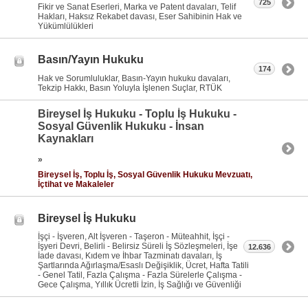
725
Fikir ve Sanat Eserleri, Marka ve Patent davaları, Telif
Hakları, Haksız Rekabet davası, Eser Sahibinin Hak ve
Yükümlülükleri
Basın/Yayın Hukuku
174
Hak ve Sorumluluklar, Basın-Yayın hukuku davaları,
Tekzip Hakkı, Basın Yoluyla İşlenen Suçlar, RTÜK
Bireysel İş Hukuku - Toplu İş Hukuku -
Sosyal Güvenlik Hukuku - İnsan
Kaynakları
»
Bireysel İş, Toplu İş, Sosyal Güvenlik Hukuku Mevzuatı,
İçtihat ve Makaleler
Bireysel İş Hukuku
İşçi - İşveren, Alt İşveren - Taşeron - Müteahhit, İşçi -
İşyeri Devri, Belirli - Belirsiz Süreli İş Sözleşmeleri, İşe
12.636
İade davası, Kıdem ve İhbar Tazminatı davaları, İş
Şartlarında Ağırlaşma/Esaslı Değişiklik, Ücret, Hafta Tatili
- Genel Tatil, Fazla Çalışma - Fazla Sürelerle Çalışma -
Gece Çalışma, Yıllık Ücretli İzin, İş Sağlığı ve Güvenliği