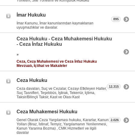
Yönetim, Site Yönetimi ve Komşuluk Hukuku
İmar Hukuku
895
İmar Kanunu, İmar kanunlarından kaynaklanan
uyuşmazlıklar ve davalar.
Ceza Hukuku - Ceza Muhakemesi Hukuku
- Ceza İnfaz Hukuku
»
Ceza, Ceza Muhakemesi ve Ceza İnfaz Hukuku
Mevzuatı, İçtihat ve Makaleler
Ceza Hukuku
12.315
Ceza davaları, Suç ve Cezalar, Cezayı Etkileyen Haller,
Suç Tasnifleri, Teşebbüs, İştirak, Tekerrür, İçtima,
Taksir/Bilinçli Taksir, Kast ve Olası Kast
Ceza Muhakemesi Hukuku
Genel Olarak Ceza Yargılaması hukuku, Kararlar, Kanun
2.026
Yolları (İtiraz, İstinaf, Temyiz, Yargılamanın Yenilenmesi,
Kanun Yararına Bozma) , CMK Hizmetleri ve ilgili
davalar