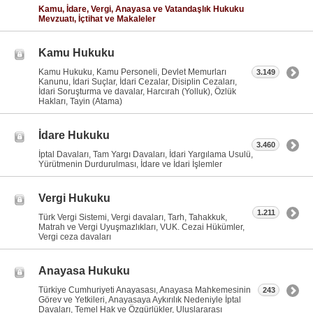
Kamu, İdare, Vergi, Anayasa ve Vatandaşlık Hukuku
Mevzuatı, İçtihat ve Makaleler
Kamu Hukuku
Kamu Hukuku, Kamu Personeli, Devlet Memurları
3.149
Kanunu, İdari Suçlar, İdari Cezalar, Disiplin Cezaları,
İdari Soruşturma ve davalar, Harcırah (Yolluk), Özlük
Hakları, Tayin (Atama)
İdare Hukuku
3.460
İptal Davaları, Tam Yargı Davaları, İdari Yargılama Usulü,
Yürütmenin Durdurulması, İdare ve İdari İşlemler
Vergi Hukuku
1.211
Türk Vergi Sistemi, Vergi davaları, Tarh, Tahakkuk,
Matrah ve Vergi Uyuşmazlıkları, VUK. Cezai Hükümler,
Vergi ceza davaları
Anayasa Hukuku
Türkiye Cumhuriyeti Anayasası, Anayasa Mahkemesinin
243
Görev ve Yetkileri, Anayasaya Aykırılık Nedeniyle İptal
Davaları, Temel Hak ve Özgürlükler, Uluslararası