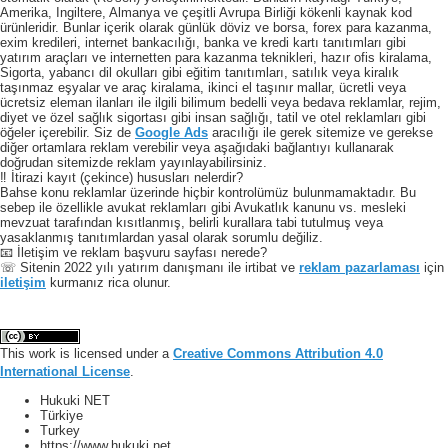
Amerika, Ingiltere, Almanya ve çeşitli Avrupa Birliği kökenli kaynak kod
ürünleridir. Bunlar içerik olarak günlük döviz ve borsa, forex para kazanma,
exim kredileri, internet bankacılığı, banka ve kredi kartı tanıtımları gibi
yatırım araçları ve internetten para kazanma teknikleri, hazır ofis kiralama,
Sigorta, yabancı dil okulları gibi eğitim tanıtımları, satılık veya kiralık
taşınmaz eşyalar ve araç kiralama, ikinci el taşınır mallar, ücretli veya
ücretsiz eleman ilanları ile ilgili bilimum bedelli veya bedava reklamlar, rejim,
diyet ve özel sağlık sigortası gibi insan sağlığı, tatil ve otel reklamları gibi
öğeler içerebilir. Siz de
Google Ads
aracılığı ile gerek sitemize ve gerekse
diğer ortamlara reklam verebilir veya aşağıdaki bağlantıyı kullanarak
doğrudan sitemizde reklam yayınlayabilirsiniz.
‼️ İtirazi kayıt (çekince) hususları nelerdir?
Bahse konu reklamlar üzerinde hiçbir kontrolümüz bulunmamaktadır. Bu
sebep ile özellikle avukat reklamları gibi Avukatlık kanunu vs. mesleki
mevzuat tarafından kısıtlanmış, belirli kurallara tabi tutulmuş veya
yasaklanmış tanıtımlardan yasal olarak sorumlu değiliz.
📧 İletişim ve reklam başvuru sayfası nerede?
☏ Sitenin 2022 yılı yatırım danışmanı ile irtibat ve
reklam pazarlaması
için
iletişim
kurmanız rica olunur.
This work is licensed under a
Creative Commons Attribution 4.0
International License
.
Hukuki NET
Türkiye
Turkey
https://www.hukuki.net