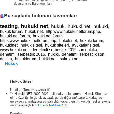
duyurular ve Baro forumları.
Bu sayfada bulunan kavramlar:
testing
hukuki net
hukuk
hukuki.net
hukuki
,
,
,
,
,
hukuk forum
,
hukuk net
,
http:www.hukuki.netforum.php
,
hukuki.net forum
,
hukuki net forum
,
https:www.hukuki.netforum.php
,
hukuk.net
,
hukuki forum
,
hukukinet
,
hukuk sitesi
,
hukuk siteleri
,
avukatlar sitesi
,
www.hukuki.net
,
denetimli serbestlik 2015 son dakika
,
denetimli serbestlik 2015
,
hukiki
,
denetimli serbestlik son
dakika
,
hukukforum
,
hukiki net
,
hukuku net
Hukuk
Hukuk Sitesi
Krediler (Tanıtım yazısı) 💭
™ Hukuki NET 2002-2022 - Ulusal ve uluslararası Hukuk Sitesi ⚖️
olma özelliği ile gerek
avukat
, gerek diğer
hukukçu
arkadaş ve
gerekse vatandaşlara ev sahipliği yapan, eğitim ve bilimsel alışveriş
yapma amaçlı bir
"Hukuk Rehberi"
dir.
Davalar