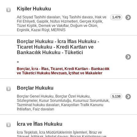
Kişiler Hukuku
Ad Soyad Tashihi davaları, Yaş Tashihi davası, Hak ve
1.479
Fiil Ehliyeti, Gaiplik, Nüfus Hizmetleri, Gerçek Kişilik,
Tüzel Kişilik, Dernek ve Vakıflar, Doğum ve Ölüm,
Erginlik, Kazai Rüşt, MERNİS
Borçlar Hukuku - İcra İflas Hukuku -
Ticaret Hukuku - Kredi Kartları ve
Bankacılık Hukuku - Tüketici
»
Borçlar, İcra - İflas, Ticaret, Kredi Kartları - Bankacılık
ve Tüketici Hukuku Mevzuatı, İçtihat ve Makaleler
Borçlar Hukuku
Borçlar Genel Hukuku, Borçlar Özel Hukuku,
5.138
Sözleşmeler, Kusur Sorumluluğu, Kusursuz Sorumluluk,
Tazminat hukuku davaları, Karayolları Trafik Kanunu
İhtilafları, Faiz davaları
İcra ve İflas Hukuku
İcra Teşkilatı, İcra Müdürlüklerinin İşlemleri, İtiraz ve
Şikayet, İstihkak, İstirdat davası, İtirazın Kaldırılması ve