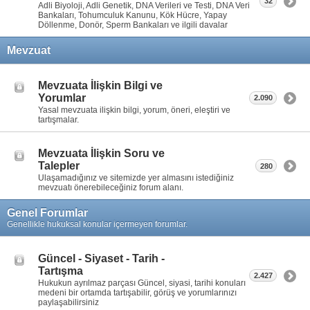
32
Adli Biyoloji, Adli Genetik, DNA Verileri ve Testi, DNA Veri
Bankaları, Tohumculuk Kanunu, Kök Hücre, Yapay
Döllenme, Donör, Sperm Bankaları ve ilgili davalar
Mevzuat
Mevzuata İlişkin Bilgi ve
Yorumlar
2.090
Yasal mevzuata ilişkin bilgi, yorum, öneri, eleştiri ve
tartışmalar.
Mevzuata İlişkin Soru ve
Talepler
280
Ulaşamadığınız ve sitemizde yer almasını istediğiniz
mevzuatı önerebileceğiniz forum alanı.
Genel Forumlar
Genellikle hukuksal konular içermeyen forumlar.
Güncel - Siyaset - Tarih -
Tartışma
2.427
Hukukun ayrılmaz parçası Güncel, siyasi, tarihi konuları
medeni bir ortamda tartışabilir, görüş ve yorumlarınızı
paylaşabilirsiniz