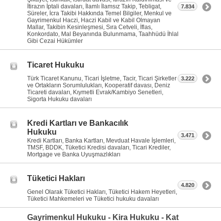
İtirazın İptali davaları, İlamlı İlamsız Takip, Tebligat,
7.834
Süreler, İcra Takibi Hakkında Temel Bilgiler, Menkul ve
Gayrimenkul Haczi, Haczi Kabil ve Kabil Olmayan
Mallar, Takibin Kesinleşmesi, Sıra Cetveli, İflas,
Konkordato, Mal Beyanında Bulunmama, Taahhüdü İhlal
Gibi Cezai Hükümler
Ticaret Hukuku
Türk Ticaret Kanunu, Ticari İşletme, Tacir, Ticari Şirketler
3.222
ve Ortakların Sorumlulukları, Kooperatif davası, Deniz
Ticareti davaları, Kıymetli Evrak/Kambiyo Senetleri,
Sigorta Hukuku davaları
Kredi Kartları ve Bankacılık
Hukuku
3.471
Kredi Kartları, Banka Kartları, Mevduat Havale İşlemleri,
TMSF, BDDK, Tüketici Kredisi davaları, Ticari Krediler,
Mortgage ve Banka Uyuşmazlıkları
Tüketici Hakları
4.820
Genel Olarak Tüketici Hakları, Tüketici Hakem Heyetleri,
Tüketici Mahkemeleri ve Tüketici hukuku davaları
Gayrimenkul Hukuku - Kira Hukuku - Kat