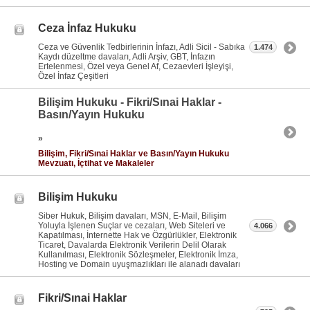
Ceza İnfaz Hukuku
Ceza ve Güvenlik Tedbirlerinin İnfazı, Adli Sicil - Sabıka
1.474
Kaydı düzeltme davaları, Adli Arşiv, GBT, İnfazın
Ertelenmesi, Özel veya Genel Af, Cezaevleri İşleyişi,
Özel İnfaz Çeşitleri
Bilişim Hukuku - Fikri/Sınai Haklar -
Basın/Yayın Hukuku
»
Bilişim, Fikri/Sınai Haklar ve Basın/Yayın Hukuku
Mevzuatı, İçtihat ve Makaleler
Bilişim Hukuku
Siber Hukuk, Bilişim davaları, MSN, E-Mail, Bilişim
Yoluyla İşlenen Suçlar ve cezaları, Web Siteleri ve
4.066
Kapatılması, İnternette Hak ve Özgürlükler, Elektronik
Ticaret, Davalarda Elektronik Verilerin Delil Olarak
Kullanılması, Elektronik Sözleşmeler, Elektronik İmza,
Hosting ve Domain uyuşmazlıkları ile alanadı davaları
Fikri/Sınai Haklar