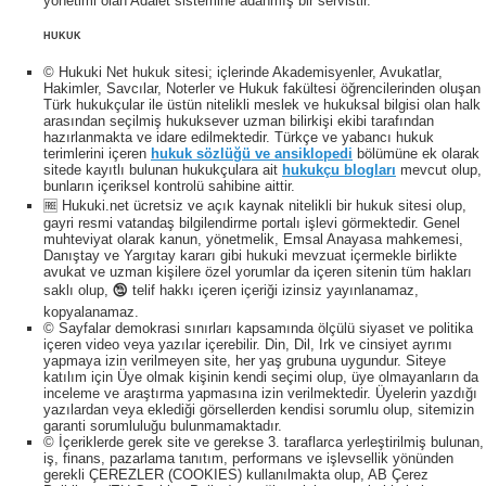
yönetimi olan Adalet sistemine adanmış bir servistir.
HUKUK
© Hukuki Net hukuk sitesi; içlerinde Akademisyenler, Avukatlar,
Hakimler, Savcılar, Noterler ve Hukuk fakültesi öğrencilerinden oluşan
Türk hukukçular ile üstün nitelikli meslek ve hukuksal bilgisi olan halk
arasından seçilmiş hukuksever uzman bilirkişi ekibi tarafından
hazırlanmakta ve idare edilmektedir. Türkçe ve yabancı hukuk
terimlerini içeren
hukuk sözlüğü ve ansiklopedi
bölümüne ek olarak
sitede kayıtlı bulunan hukukçulara ait
hukukçu blogları
mevcut olup,
bunların içeriksel kontrolü sahibine aittir.
🆓 Hukuki.net ücretsiz ve açık kaynak nitelikli bir hukuk sitesi olup,
gayri resmi vatandaş bilgilendirme portalı işlevi görmektedir. Genel
muhteviyat olarak kanun, yönetmelik, Emsal Anayasa mahkemesi,
Danıştay ve Yargıtay kararı gibi hukuki mevzuat içermekle birlikte
avukat ve uzman kişilere özel yorumlar da içeren sitenin tüm hakları
saklı olup, 🕲 telif hakkı içeren içeriği izinsiz yayınlanamaz,
kopyalanamaz.
© Sayfalar demokrasi sınırları kapsamında ölçülü siyaset ve politika
içeren video veya yazılar içerebilir. Din, Dil, Irk ve cinsiyet ayrımı
yapmaya izin verilmeyen site, her yaş grubuna uygundur. Siteye
katılım için Üye olmak kişinin kendi seçimi olup, üye olmayanların da
inceleme ve araştırma yapmasına izin verilmektedir. Üyelerin yazdığı
yazılardan veya eklediği görsellerden kendisi sorumlu olup, sitemizin
garanti sorumluluğu bulunmamaktadır.
© İçeriklerde gerek site ve gerekse 3. taraflarca yerleştirilmiş bulunan,
iş, finans, pazarlama tanıtım, performans ve işlevsellik yönünden
gerekli ÇEREZLER (COOKIES) kullanılmakta olup, AB Çerez