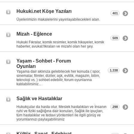
Hukuki.net Köşe Yazıları
401
Üyelerimizin makalelerini yayınlayabilecekleri alan.
Mizah - Eğlence
509
Hukuki Fıkralar, komik resimler, komik hikayeler, komik
haberler, avukat fıkraları ve mizahi olan her şey.
Yaşam - Sohbet - Forum
Oyunları
1.338
Yaşama dair aklınıza gelebilecek her konuda ( spor,
sinemalar, filmler, diziler, aşk, evlilik, magazin, bilim,
teknoloji vs. ) sohbet edebilir, forum oyunlarına
katılabilirsiniz...
Sağlık ve Hastalıklar
Hukukçular da hasta olur. Meslek hastalıkları ve İnsanın
298
ruhi ve fiziki sağlığına dair konuları, Sağlık ile ipuçları,
tüm hastalıklar ve tedavi yöntemleri ile ilgili görüş ve
yorumlarınızı paylaşabilirsiniz
Kültür - Sanat - Edebiyat