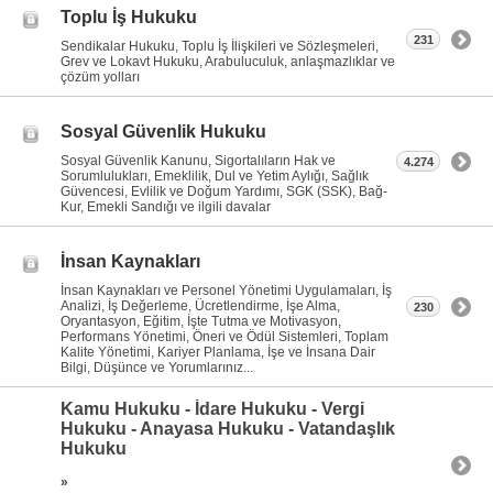
Toplu İş Hukuku
231
Sendikalar Hukuku, Toplu İş İlişkileri ve Sözleşmeleri,
Grev ve Lokavt Hukuku, Arabuluculuk, anlaşmazlıklar ve
çözüm yolları
Sosyal Güvenlik Hukuku
Sosyal Güvenlik Kanunu, Sigortalıların Hak ve
4.274
Sorumlulukları, Emeklilik, Dul ve Yetim Aylığı, Sağlık
Güvencesi, Evlilik ve Doğum Yardımı, SGK (SSK), Bağ-
Kur, Emekli Sandığı ve ilgili davalar
İnsan Kaynakları
İnsan Kaynakları ve Personel Yönetimi Uygulamaları, İş
Analizi, İş Değerleme, Ücretlendirme, İşe Alma,
230
Oryantasyon, Eğitim, İşte Tutma ve Motivasyon,
Performans Yönetimi, Öneri ve Ödül Sistemleri, Toplam
Kalite Yönetimi, Kariyer Planlama, İşe ve İnsana Dair
Bilgi, Düşünce ve Yorumlarınız...
Kamu Hukuku - İdare Hukuku - Vergi
Hukuku - Anayasa Hukuku - Vatandaşlık
Hukuku
»