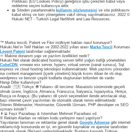
Politikası (EU Cookies Policy) gereğince işbu çerezleri kabul veya
reddetme seçimi kullanıcıya aittir.
📖 Siteden yararlanmakla
kullanım sözleşmesini
ve site politikasını
kabul etmiş ve tüm yönergelere vakıf olmuş sayılmaktasınız. 2022 ©
Hukuki NET - Turkish Legal NetWork and Law Resources.
™ Marka tescili, Patent ve Fikri mülkiyet hakları nasıl korunuyor?
Hukuki.Net’in Telif Hakları ve 2002-2022 yılları arası
Marka Tescil
Koruması
Levent Patent
tarafından sağlanmaktadır.
♾️ Makine donanım yapı ve yazılım özellikleri nedir?
Hukuki.Net olarak dedicated hosting serveri bilfiil yoğun trafiği yönetebilen
CubeCDN
, vmware esx server, hyperv, virtual server (sanal sunucu), Sql
express ve cloud hosting teknolojisi kullanmaktadır. Web yazılımı yönünden
ise content management (içerik yönetimi) büyük kısmı itibari ile vb olup,
wordpress ve benzeri çeşitli kodlarla oluşturulan bölümleri de vardır.
Hangi Diller kullanılıyor?
Anadil: 🇹🇷 Türkçe. 🌐 Yabancı dil tercüme: Masaüstü sürümünde geçerli
olmak üzere; İngilizce, Almanca, Fransızca, İtalyanca, İspanyolca, Hintçe,
Rusça ve Arapça. (Bu yabancı dil çeviri seçenekleri ileride artırılacak olup,
bazı internet çeviri yazılımları ile otomatik olarak temin edilmektedir.
Sitenin Webmaster, Hostmaster, Güvenlik Uzmanı, PHP devoloper ve SEO
uzmanı kimdir?
👨‍💻 Feyz Pazarbaşı & Istemihan Mehmet Pazarbasi vd.
® Reklam Alanları ve reklam kodu yerleşimi nasıl yapılıyor?
Yayınlanan lansman ve reklamlar genel olarak
Google Adsense
gibi internet
reklamcılığı konusunda en iyi, en güvenilir kaynaklar ve ajanslar tarafından
otomatik olarak (Re'sen) yerleştirilmektedir. Bunların kaynağı Türkiye,