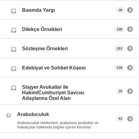
Basında Yargı
36
Dilekçe Örnekleri
108
Sözleşme Örnekleri
253
Edebiyat ve Sohbet Köşesi
539
Stajyer Avukatlar ile
26
Hakim/Cumhuriyet Savcısı
Adaylarına Özel Alan
Arabuluculuk
63
Arabuluculuk merkezleri, arabulucu avukatlar ve
hukukçular hakkında bilgiler içeren forumlar.