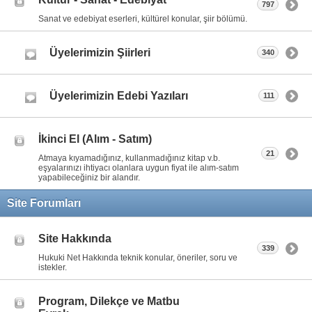
797
Sanat ve edebiyat eserleri, kültürel konular, şiir bölümü.
Üyelerimizin Şiirleri
340
Üyelerimizin Edebi Yazıları
111
İkinci El (Alım - Satım)
21
Atmaya kıyamadığınız, kullanmadığınız kitap v.b.
eşyalarınızı ihtiyacı olanlara uygun fiyat ile alım-satım
yapabileceğiniz bir alandır.
Site Forumları
Site Hakkında
339
Hukuki Net Hakkında teknik konular, öneriler, soru ve
istekler.
Program, Dilekçe ve Matbu