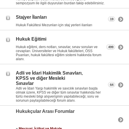
sempozyum ile ilgili duyuruları burdan takip edebilirsiniz.
Stajyer İlanları
19
Hukuk Fakültesi Mezunları için staj yerleri ilanları
Hukuk Eğitimi
Hukuk eğitimi, ders notları, sınavlar, sınav soruları ve
499
cevapları. Üniversiteler ve Hukuk fakülteleri, ÖSS
Puanları, hukuk fakültesi eğitim sistemi hakkında forum
alanı.
Adli ve İdari Hakimlik Sınavları,
KPSS ve diğer Mesleki
Sınavlar
64
Adli ve İdari Yargı hakimlik ve savcılık sınavları başta
olmak üzere, KPSS ve diğer tüm sınavlar hakkında her
türlü mesleki bilgi alışverişinin yapılabileceği; soru ve
sorunun paylaşılabileceği forum alanı.
Hukukçular Arası Forumlar
»
Mevzuat, İçtihat ve Makale