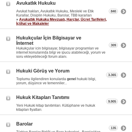
Avukatlık Hukuku
Avukat hakları, Avukatlık Hukuku, Mesleki ve Etik
840
Kurallar, Disiplin Hukuku, Barolar, TBB kararları
»
Avukatlık Hukuku Mevzuatı, Harçlar, Ücret Tarifeleri,
İçtihat ve Makaleler
Hukukçular İçin Bilgisayar ve
İnternet
309
Hukukçular icin bilgisayar, bilgisayar programları ve
internet konularında bilgi ve ipucu alabileceği, yorum ve
soru ekleyebileceği forum alanı.
Hukuki Görüş ve Yorum
3.365
Toplumu ilgilendiren konularda
genel
hukuki bilgi,
yorum, düşünce ve temenniler...
Hukuk Kitapları Tanıtımı
9.905
Yeni Hukuki kitap tanıtımları. Kütüphane ve hukuk
kitapları fiyatları.
Barolar
135
Türkiye Barolar Birliği ve Baro haberleri , Barolar'dan