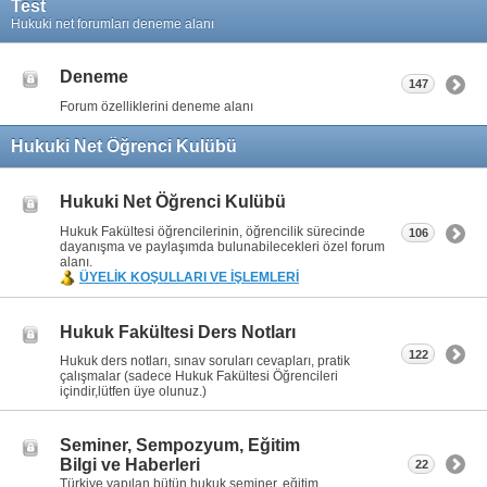
Test
Hukuki net forumları deneme alanı
Deneme
147
Forum özelliklerini deneme alanı
Hukuki Net Öğrenci Kulübü
Hukuki Net Öğrenci Kulübü
Hukuk Fakültesi öğrencilerinin, öğrencilik sürecinde
106
dayanışma ve paylaşımda bulunabilecekleri özel forum
alanı.
ÜYELİK KOŞULLARI VE İŞLEMLERİ
Hukuk Fakültesi Ders Notları
122
Hukuk ders notları, sınav soruları cevapları, pratik
çalışmalar (sadece Hukuk Fakültesi Öğrencileri
içindir,lütfen üye olunuz.)
Seminer, Sempozyum, Eğitim
Bilgi ve Haberleri
22
Türkiye yapılan bütün hukuk seminer, eğitim,