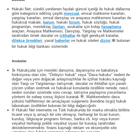
Hukuki Net; sürekli yenilenen faydalı güncel içeriği ile hukuk dallarına
göre kategorize edilmiş çeşitli
mevzuat
, emsal mahkeme kararları,
yargıtay kararları, emsal danıştay ve anayasa mahkemesi kararları ile
hukuksal makale,
kanun
, hukuki
forum
, hukuk sözlüğü, hukuk
programları, meslektaş
ilanları
, avukatlar için kolay
hesaplama
araçları, Anayasa Mahkemesi, Danıştay, Yargıtay ve Mahkemeler
tarafından örnek
davalar
ve
içtihatlar
ile ilgili gerekçeli kararlar,
dilekçe örnekleri
, yasal
haberler
ve hukuk siteleri
dizini
🕸 bulunan
bir hukuk bilgi bankası sistemidir.
Avukatlar
📝 Hukukçular için mesleki danışma, dayanışma ve bakalorya
fonksiyonu olan site; "Önleyici hukuk" veya "Dava hukuku" nedeni ile
doğan veya yeni doğacak anlaşmazlıklar ile içtihat hukuku kaynağı
olan Yargı ve Yargılamayı tartışmak, davalar ve ihtilaflar için yararlı
çözüm yolları üretmek ve hukuksal konularda özellikle nerede, nasıl,
neden soruları üzerinde soru cevap, tartışma paylaşma yorumlama
yöntemi ile sebep sonuç ilişkisi kurarak 💬, Mahkemelerin dava
yükünü hafifletmeyi de amaçlayan suigeneris (kendine özgü) hukuk
laboratuarı özellikleri bulunan bir bilgi dağarcığıdır.
® Hukuki Net internette ve Türk hukukunda bir marka olmakla birlikte
ticaret veya iş amaçlı bir site olmayıp, herhangi bir ticari kurum,
kuruluş, bilgisayar programı firması, banka vb. kişi veya kurum
veyahut herhangi politik veyahut siyasi bir kuruluş tarafından
desteklenmemekte, finans kaynağı reklam ve ekseriyetle site