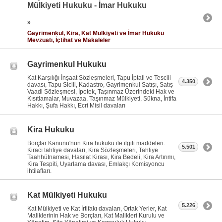
Mülkiyeti Hukuku - İmar Hukuku
»
Gayrimenkul, Kira, Kat Mülkiyeti ve İmar Hukuku
Mevzuatı, İçtihat ve Makaleler
Gayrimenkul Hukuku
Kat Karşılığı İnşaat Sözleşmeleri, Tapu İptali ve Tescili
4.350
davası, Tapu Sicili, Kadastro, Gayrimenkul Satışı, Satış
Vaadi Sözleşmesi, İpotek, Taşınmaz Üzerindeki Hak ve
Kısıtlamalar, Muvazaa, Taşınmaz Mülkiyeti, Sükna, İntifa
Hakkı, Şufa Hakkı, Ecri Misil davaları
Kira Hukuku
Borçlar Kanunu'nun Kira hukuku ile ilgili maddeleri.
5.501
Kiracı tahliye davaları, Kira Sözleşmeleri, Tahliye
Taahhütnamesi, Hasılat Kirası, Kira Bedeli, Kira Artırımı,
Kira Tespiti, Uyarlama davası, Emlakçı Komisyoncu
ihtilafları.
Kat Mülkiyeti Hukuku
5.226
Kat Mülkiyeti ve Kat İrtifakı davaları, Ortak Yerler, Kat
Maliklerinin Hak ve Borçları, Kat Malikleri Kurulu ve