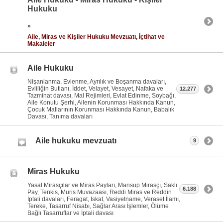
Hukuku
»
Aile, Miras ve Kişiler Hukuku Mevzuatı, İçtihat ve
Makaleler
Aile Hukuku
Nişanlanma, Evlenme, Ayrılık ve Boşanma davaları,
Evliliğin Butlanı, İddet, Velayet, Vesayet, Nafaka ve
12.277
Tazminat davası, Mal Rejimleri, Evlat Edinme, Soybağı,
Aile Konutu Şerhi, Ailenin Korunması Hakkında Kanun,
Çocuk Mallarının Korunması Hakkında Kanun, Babalık
Davası, Tanıma davaları
Aile hukuku mevzuatı
9
Miras Hukuku
Yasal Mirasçılar ve Miras Payları, Mansup Mirasçı, Saklı
6.188
Pay, Tenkis, Muris Muvazaası, Reddi Miras ve Reddin
İptali davaları, Feragat, Iskat, Vasiyetname, Veraset İlamı,
Tereke, Tasarruf Nisabı, Sağlar Arası İşlemler, Ölüme
Bağlı Tasarruflar ve İptali davası