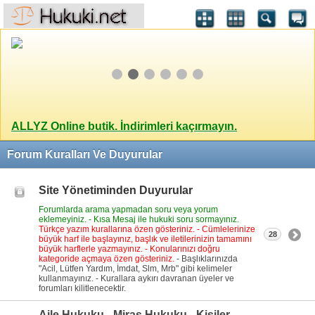
ALLYZ Online butik. İndirimleri kaçırmayın.
Forum Kuralları Ve Duyurular
Site Yönetiminden Duyurular
Forumlarda arama yapmadan soru veya yorum
eklemeyiniz. - Kısa Mesaj ile hukuki soru sormayınız.
Türkçe yazım kurallarına özen gösteriniz. - Cümlelerinize
28
büyük harf ile başlayınız, başlık ve iletilerinizin tamamını
büyük harflerle yazmayınız. - Konularınızı doğru
kategoride açmaya özen gösteriniz.
- Başlıklarınızda
"Acil, Lütfen Yardım, İmdat, Slm, Mrb" gibi kelimeler
kullanmayınız. - Kurallara aykırı davranan üyeler ve
forumları kilitlenecektir.
Aile Hukuku - Miras Hukuku - Kişiler